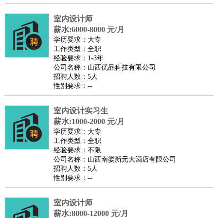
医疗/药剂
：
医生
护士
药剂师
理疗师
导医
营养师
心理医生
中医
室内设计师
运动/健身
：
健身教练
瑜伽教练
舞蹈老师
游泳教练
台球教练
高尔夫
薪水:6000-8000 元/月
学历要求：大专
助理
体育解说员
体育记者
足球教练
工作类型：全职
环境保护
：
污水处理
环保检测
环境管理
环境绿化
水质检测员
经验要求：1-3年
公司名称：山西优品科技有限公司
政府公务
：
招聘人数：5人
房地产
：
房产销售
置业顾问
房产客服
房产策划
房产店员
房产中
性别要求：--
介
房产内勤
房产评估师
室内设计实习生
建筑/装修
：
土木工程
工程监理
造价师
安全专员
项目管理
园林设计
薪水:1000-2000 元/月
测绘员
建筑工
装修工
学历要求：大专
人事/行政
：
文员
前台
秘书
人事专员
人事经理
行政助理
行政主管
工作类型：全职
经验要求：不限
招聘专员
招聘经理
猎头顾问
培训专员
公司名称：山西南娄新元大酒店有限公司
高级管理
：
总监
总裁助理
副总裁
总经理
合伙人
CEO
CTO
CFO
招聘人数：5人
性别要求：--
CPO
农林牧渔
：
养殖人员
饲养业务
农艺师
畜牧师
饲料研发
室内设计师
好玩职业
：
酒店试睡员
美食品尝师
旅游体验师
职业拥抱师
酒店试
薪水:8000-12000 元/月