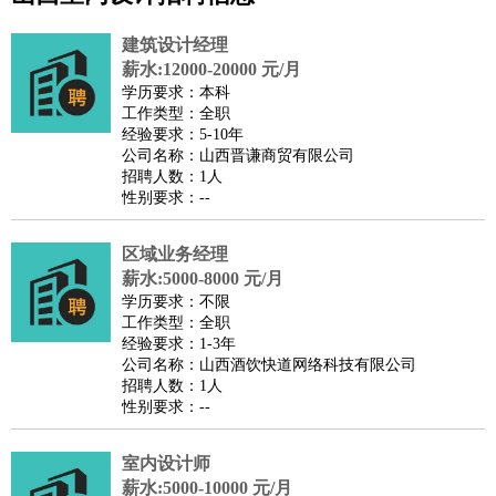
公关
：
公关员
公关经理
媒介专员
媒介经理
会展专员
技工/工人
：
普工
电工
木工
钳工
焊工
钣金工
锅炉工
油漆工
缝纫工
建筑设计经理
维修工
水暖工
车工
叉车工
手机维修
电梯工
操作工
包
薪水:12000-20000 元/月
学历要求：本科
装工
水泥工
钢筋工
纺织工
管道工
样衣工
装卸工
工作类型：全职
生产/研发
：
质量管理
生产组长
车间主任
工艺设计
生产总监
高级工
经验要求：5-10年
公司名称：山西晋谦商贸有限公司
程师
招聘人数：1人
机械/仪表
：
机械工程
仪器仪表
机电
版图设计
性别要求：--
司机
：
商务司机
客车司机
货车司机
出租车司机
班车司机
驾校
教练
区域业务经理
带车司机
地铁司机
高铁司机
小车司机
快车司机
专
薪水:5000-8000 元/月
车司机
学历要求：不限
物流/仓储
：
快递员
仓库管理
搬运工
物流专员
物流经理
调度员
工作类型：全职
经验要求：1-3年
贸易/采购
：
外贸专员
外贸经理
采购员
采购经理
商务专员
报关员
买
公司名称：山西酒饮快道网络科技有限公司
手
招聘人数：1人
性别要求：--
保险/理赔
：
保险推销
保险顾问
核保理赔
保险经纪人
保险精算师
契
约管理
保险内勤
室内设计师
餐饮类
：
厨师
服务员
传菜员
面点师
洗碗工
后厨
杂工
学徒
咖啡
薪水:5000-10000 元/月