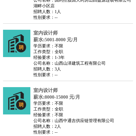
公司名称：国药控股国大药房山西益源连锁有限公司
家庭管家
湖畔小区店
招聘人数：1人
物业管理
：
物业维修
物业管理
物业招商
物业经理
性别要求：--
淘宝/网店
：
淘宝客服
淘宝美工
淘宝店长
淘宝推广
淘宝装修
淘宝策
划
淘宝模特
室内设计师
薪水:5001-8000 元/月
财务/会计
：
会计
财务
出纳
审计
税务
财务分析
成本管理
学历要求：不限
教育/培训
：
教师
家教
幼教
教学管理
学术研究
培训策划
课程顾问
工作类型：全职
经验要求：1-3年
银行/证券
：
理财顾问
证券分析
银行柜员
拍卖师
操盘手
银行经理
信
公司名称：山西山泽建筑工程有限公司
贷管理
招聘人数：3人
性别要求：--
律师/法务
：
律师
律师助理
法务专员
专利顾问
合同管理
广告/咨询
：
文案
广告制作
咨询顾问
创意总监
广告策划
会展策划
婚
室内设计师
礼策划
媒介策划
咨询经理
客户主管
摄影师
薪水:8000-15000 元/月
美术/设计
：
服装设计
平面设计
美编
家具设计
美术老师
室内设计
包
学历要求：不限
工作类型：全职
装设计
动画设计
珠宝设计
店面设计
UI设计
经验要求：不限
编辑/出版
：
编辑
记者
出版
发行
专栏作家
排版设计
公司名称：山西中通吉供应链管理有限公司
招聘人数：2人
翻译/语言
：
英语翻译
日语翻译
俄语翻译
韩语翻译
法语翻译
德语翻
性别要求：--
译
小语种