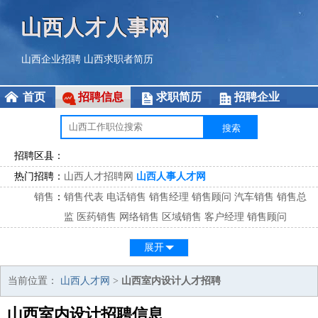
山西人才人事网
山西企业招聘
山西求职者简历
首页
招聘信息
求职简历
招聘企业
招聘区县：
热门招聘：
山西人才招聘网
山西人事人才网
销售
：
销售代表
电话销售
销售经理
销售顾问
汽车销售
销售总
监
医药销售
网络销售
区域销售
客户经理
销售顾问
市场
：
市场专员
市场经理
市场拓展
市场调研
市场策划
策划经
展开
理
客服
：
客服专员
电话客服
客服经理
售后服务
客户关系
客服总
当前位置：
山西人才网
>
山西室内设计人才招聘
监
山西室内设计招聘信息