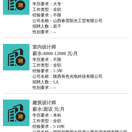
师
茶艺师
迎宾
学历要求：大专
工作类型：全职
酒店/旅游
：
酒店前台
酒店服务员
行李员
大堂经理
酒店管理
酒店管
经验要求：不限
家
导游
旅游顾问
签证专员
订票员
试睡师
公司名称：山西春雷阳光工贸有限公司
招聘人数：若干
超市/销售
：
促销导购
营业员
收银员
理货员
食品加工
品类管理
店长
性别要求：--
美容/美发
：
发型师
美容师
化妆师
美甲师
美发助理
洗头工
美体师
美容顾问
美容助理
美容店长
宠物美容
室内设计师
保健/按摩
：
按摩师
薪水:8000-12000 元/月
针灸推拿
足疗师
搓澡工
盲人按摩
学历要求：不限
娱乐/影视
：
礼仪
调酒师
摄影师
主持人
配音员
后期制作
场务
群众
工作类型：全职
演员
音效师
灯光师
编剧
主播
经验要求：1-3年
公司名称：陕西有色光电科技有限公司
技术开发
：
程序员
网页设计
技术专员
软件工程师
测试工程师
运维
招聘人数：1人
工程师
技术支持
硬件工程师
系统工程师
通信工程师
数
性别要求：--
据工程师
前端工程师
APP开发
算法工程师
建筑设计师
产品管理
：
产品经理
产品运营
产品助理
项目经理
高级产品经理
产
薪水:面议 元/月
品实习生
SEO
学历要求：本科
电子/电气
：
无线电
电路工程
自动化
电子维修
产品工艺
工作类型：全职
经验要求：5-10年
家政/安保
：
保洁
保姆
保安
月嫂
钟点工
洗衣工
护工
育婴师
送水工