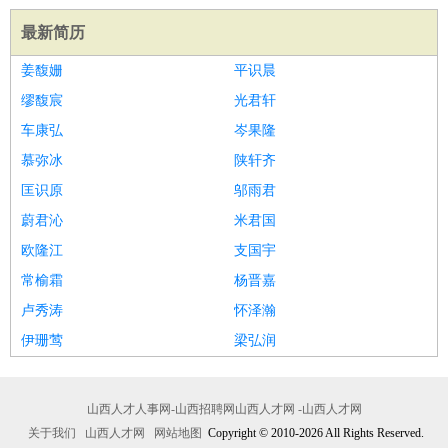
最新简历
姜馥姗
平识晨
缪馥宸
光君轩
车康弘
岑果隆
慕弥冰
陕轩齐
匡识原
邬雨君
蔚君沁
米君国
欧隆江
支国宇
常榆霜
杨晋嘉
卢秀涛
怀泽瀚
伊珊莺
梁弘润
山西人才人事网-山西招聘网山西人才网 -山西人才网
关于我们
山西人才网
网站地图
Copyright © 2010-2026 All Rights Reserved.