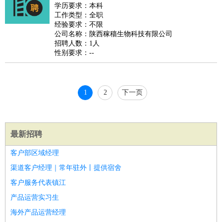
睡员
狗粮试吃员
手模
陪跑族
网购砍价师
色彩搭配师
品
学历要求：本科
工作类型：全职
酒师
经验要求：不限
公司名称：陕西稼穑生物科技有限公司
招聘人数：1人
性别要求：--
1
2
下一页
最新招聘
客户部区域经理
渠道客户经理｜常年驻外丨提供宿舍
客户服务代表镇江
产品运营实习生
海外产品运营经理