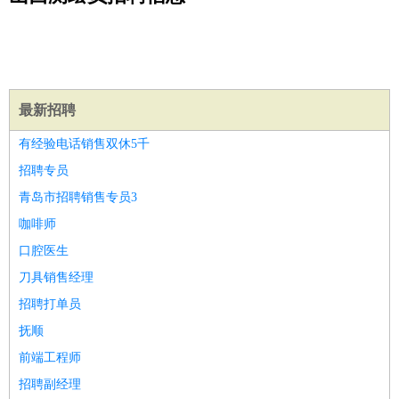
公关
：
公关员
公关经理
媒介专员
媒介经理
会展专员
技工/工人
：
普工
电工
木工
钳工
焊工
钣金工
锅炉工
油漆工
缝纫工
维修工
水暖工
车工
叉车工
手机维修
电梯工
操作工
包
装工
水泥工
钢筋工
纺织工
管道工
样衣工
装卸工
生产/研发
：
质量管理
生产组长
车间主任
工艺设计
生产总监
高级工
最新招聘
程师
有经验电话销售双休5千
机械/仪表
：
机械工程
仪器仪表
机电
版图设计
招聘专员
司机
：
商务司机
客车司机
货车司机
出租车司机
班车司机
驾校
青岛市招聘销售专员3
教练
带车司机
地铁司机
高铁司机
小车司机
快车司机
专
咖啡师
车司机
口腔医生
物流/仓储
：
快递员
仓库管理
搬运工
物流专员
物流经理
调度员
刀具销售经理
贸易/采购
：
外贸专员
外贸经理
采购员
采购经理
商务专员
报关员
买
招聘打单员
手
保险/理赔
抚顺
：
保险推销
保险顾问
核保理赔
保险经纪人
保险精算师
契
约管理
保险内勤
前端工程师
餐饮类
：
厨师
服务员
传菜员
面点师
洗碗工
后厨
杂工
学徒
咖啡
招聘副经理