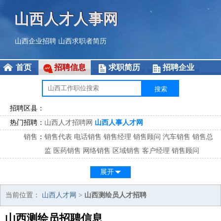
山西人才人事网
山西企业招聘
山西求职者简历
首页
招聘信息
求职简历
招聘企业
招聘区县：
热门招聘：
山西人才招聘网
山西人事人才网
销售
：
销售代表
电话销售
销售经理
销售顾问
汽车销售
销售总
监
医药销售
网络销售
区域销售
客户经理
销售顾问
市场
：
市场专员
市场经理
市场拓展
市场调研
市场策划
策划经
展开
理
客服
：
客服专员
电话客服
客服经理
售后服务
客户关系
客服总
当前位置：
山西人才网
>
山西测绘员人才招聘
监
山西测绘员招聘信息