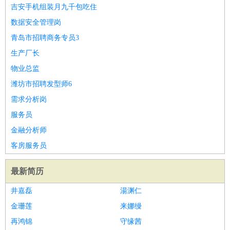
师
茶艺师
迎宾
吉安手机组装月九千包吃住
酒店/旅游
：
酒店前台
酒店服务员
行李员
大堂经理
酒店管理
酒店管
数据安全管理岗
家
导游
旅游顾问
签证专员
订票员
试睡师
青岛市招聘商务专员3
超市/销售
：
促销导购
营业员
收银员
理货员
食品加工
品类管理
店长
生产厂长
美容/美发
：
发型师
美容师
化妆师
美甲师
美发助理
洗头工
美体师
物业总监
美容顾问
美容助理
美容店长
宠物美容
潍坊市招聘发型师6
保健/按摩
：
按摩师
针灸推拿
足疗师
搓澡工
盲人按摩
需求分析岗
娱乐/影视
：
礼仪
调酒师
摄影师
主持人
配音员
后期制作
场务
群众
服务员
演员
音效师
灯光师
编剧
主播
金融分析师
技术开发
：
程序员
网页设计
技术专员
软件工程师
测试工程师
运维
客房服务员
工程师
技术支持
硬件工程师
系统工程师
通信工程师
数
据工程师
前端工程师
APP开发
算法工程师
最新简历
产品管理
：
产品经理
产品运营
产品助理
项目经理
高级产品经理
产
井嘉磊
湯渊仁
品实习生
SEO
金珊莲
来娜缦
电子/电气
：
无线电
电路工程
自动化
电子维修
产品工艺
再鸿锦
守缘茜
家政/安保
：
保洁
保姆
保安
月嫂
钟点工
洗衣工
护工
育婴师
送水工