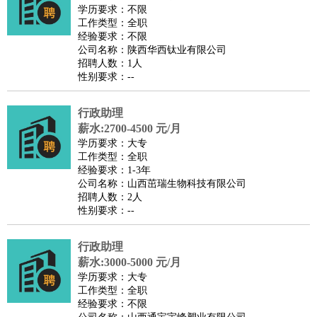
师
茶艺师
迎宾
学历要求：不限
工作类型：全职
酒店/旅游
：
酒店前台
酒店服务员
行李员
大堂经理
酒店管理
酒店管
经验要求：不限
家
导游
旅游顾问
签证专员
订票员
试睡师
公司名称：陕西华西钛业有限公司
招聘人数：1人
超市/销售
：
促销导购
营业员
收银员
理货员
食品加工
品类管理
店长
性别要求：--
美容/美发
：
发型师
美容师
化妆师
美甲师
美发助理
洗头工
美体师
美容顾问
美容助理
美容店长
宠物美容
行政助理
保健/按摩
：
按摩师
薪水:2700-4500 元/月
针灸推拿
足疗师
搓澡工
盲人按摩
学历要求：大专
娱乐/影视
：
礼仪
调酒师
摄影师
主持人
配音员
后期制作
场务
群众
工作类型：全职
演员
音效师
灯光师
编剧
主播
经验要求：1-3年
公司名称：山西茁瑞生物科技有限公司
技术开发
：
程序员
网页设计
技术专员
软件工程师
测试工程师
运维
招聘人数：2人
工程师
技术支持
硬件工程师
系统工程师
通信工程师
数
性别要求：--
据工程师
前端工程师
APP开发
算法工程师
行政助理
产品管理
：
产品经理
产品运营
产品助理
项目经理
高级产品经理
产
薪水:3000-5000 元/月
品实习生
SEO
学历要求：大专
电子/电气
：
无线电
电路工程
自动化
电子维修
产品工艺
工作类型：全职
经验要求：不限
家政/安保
：
保洁
保姆
保安
月嫂
钟点工
洗衣工
护工
育婴师
送水工