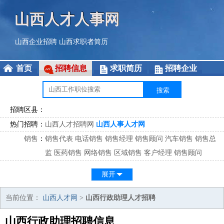
山西人才人事网
山西企业招聘
山西求职者简历
首页
招聘信息
求职简历
招聘企业
招聘区县：
热门招聘：
山西人才招聘网
山西人事人才网
销售
：
销售代表
电话销售
销售经理
销售顾问
汽车销售
销售总
监
医药销售
网络销售
区域销售
客户经理
销售顾问
市场
：
市场专员
市场经理
市场拓展
市场调研
市场策划
策划经
展开
理
客服
：
客服专员
电话客服
客服经理
售后服务
客户关系
客服总
当前位置：
山西人才网
>
山西行政助理人才招聘
监
山西行政助理招聘信息