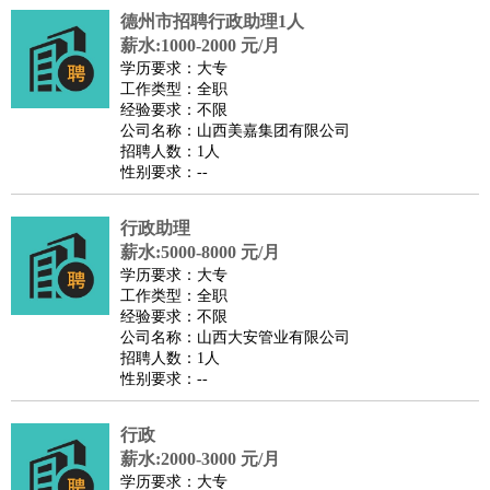
德州市招聘行政助理1人
医疗/药剂
：
医生
护士
药剂师
理疗师
导医
营养师
心理医生
中医
薪水:1000-2000 元/月
运动/健身
：
健身教练
瑜伽教练
舞蹈老师
游泳教练
台球教练
高尔夫
学历要求：大专
工作类型：全职
助理
体育解说员
体育记者
足球教练
经验要求：不限
环境保护
：
污水处理
环保检测
环境管理
环境绿化
水质检测员
公司名称：山西美嘉集团有限公司
招聘人数：1人
政府公务
：
性别要求：--
房地产
：
房产销售
置业顾问
房产客服
房产策划
房产店员
房产中
介
房产内勤
房产评估师
行政助理
建筑/装修
：
土木工程
薪水:5000-8000 元/月
工程监理
造价师
安全专员
项目管理
园林设计
学历要求：大专
测绘员
建筑工
装修工
工作类型：全职
人事/行政
：
文员
前台
秘书
人事专员
人事经理
行政助理
行政主管
经验要求：不限
公司名称：山西大安管业有限公司
招聘专员
招聘经理
猎头顾问
培训专员
招聘人数：1人
高级管理
：
总监
总裁助理
副总裁
总经理
合伙人
CEO
CTO
CFO
性别要求：--
CPO
行政
农林牧渔
：
养殖人员
饲养业务
农艺师
畜牧师
饲料研发
薪水:2000-3000 元/月
好玩职业
：
酒店试睡员
美食品尝师
旅游体验师
职业拥抱师
酒店试
学历要求：大专