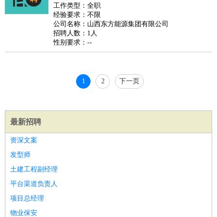
睡员
狗粮试吃员
手模
陪跑族
网购砍价师
色彩搭配师
品
工作类型：全职
经验要求：不限
酒师
公司名称：山西东方能源集团有限公司
招聘人数：1人
性别要求：--
1
2
下一页
最新招聘
资深文案
发型师
土建工程副经理
平台渠道负责人
项目总经理
物业保安