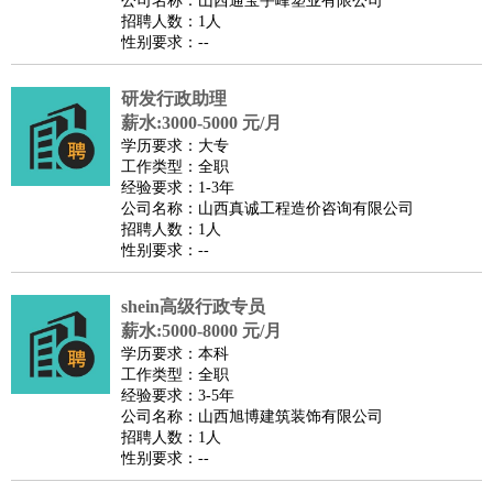
公司名称：山西通宝宇峰塑业有限公司
家庭管家
招聘人数：1人
性别要求：--
物业管理
：
物业维修
物业管理
物业招商
物业经理
淘宝/网店
：
淘宝客服
淘宝美工
淘宝店长
淘宝推广
淘宝装修
淘宝策
研发行政助理
划
淘宝模特
薪水:3000-5000 元/月
财务/会计
：
会计
学历要求：大专
财务
出纳
审计
税务
财务分析
成本管理
工作类型：全职
教育/培训
：
教师
家教
幼教
教学管理
学术研究
培训策划
课程顾问
经验要求：1-3年
公司名称：山西真诚工程造价咨询有限公司
银行/证券
：
理财顾问
证券分析
银行柜员
拍卖师
操盘手
银行经理
信
招聘人数：1人
贷管理
性别要求：--
律师/法务
：
律师
律师助理
法务专员
专利顾问
合同管理
广告/咨询
：
文案
广告制作
咨询顾问
创意总监
广告策划
会展策划
婚
shein高级行政专员
薪水:5000-8000 元/月
礼策划
媒介策划
咨询经理
客户主管
摄影师
学历要求：本科
美术/设计
：
服装设计
平面设计
美编
家具设计
美术老师
室内设计
包
工作类型：全职
经验要求：3-5年
装设计
动画设计
珠宝设计
店面设计
UI设计
公司名称：山西旭博建筑装饰有限公司
编辑/出版
：
编辑
记者
出版
发行
专栏作家
排版设计
招聘人数：1人
性别要求：--
翻译/语言
：
英语翻译
日语翻译
俄语翻译
韩语翻译
法语翻译
德语翻
译
小语种