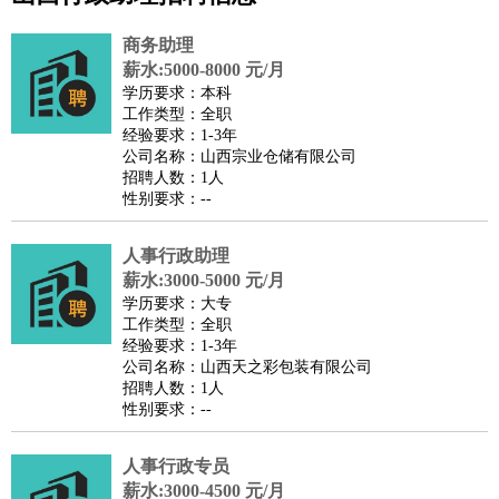
公关
：
公关员
公关经理
媒介专员
媒介经理
会展专员
技工/工人
：
普工
电工
木工
钳工
焊工
钣金工
锅炉工
油漆工
缝纫工
商务助理
维修工
水暖工
车工
叉车工
手机维修
电梯工
操作工
包
薪水:5000-8000 元/月
学历要求：本科
装工
水泥工
钢筋工
纺织工
管道工
样衣工
装卸工
工作类型：全职
生产/研发
：
质量管理
生产组长
车间主任
工艺设计
生产总监
高级工
经验要求：1-3年
公司名称：山西宗业仓储有限公司
程师
招聘人数：1人
机械/仪表
：
机械工程
仪器仪表
机电
版图设计
性别要求：--
司机
：
商务司机
客车司机
货车司机
出租车司机
班车司机
驾校
教练
人事行政助理
带车司机
地铁司机
高铁司机
小车司机
快车司机
专
薪水:3000-5000 元/月
车司机
学历要求：大专
物流/仓储
：
快递员
仓库管理
搬运工
物流专员
物流经理
调度员
工作类型：全职
经验要求：1-3年
贸易/采购
：
外贸专员
外贸经理
采购员
采购经理
商务专员
报关员
买
公司名称：山西天之彩包装有限公司
手
招聘人数：1人
性别要求：--
保险/理赔
：
保险推销
保险顾问
核保理赔
保险经纪人
保险精算师
契
约管理
保险内勤
人事行政专员
餐饮类
：
厨师
服务员
传菜员
面点师
洗碗工
后厨
杂工
学徒
咖啡
薪水:3000-4500 元/月