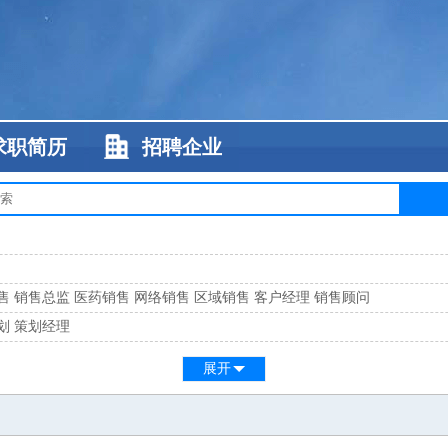
求职简历
招聘企业
售
销售总监
医药销售
网络销售
区域销售
客户经理
销售顾问
划
策划经理
系
客服总监
展开
工
缝纫工
维修工
水暖工
车工
叉车工
手机维修
电梯工
操作工
包装工
水
监
高级工程师