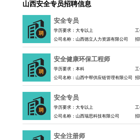
山西安全专员招聘信息
机械/仪表
：
机械工程
仪器仪表
机电
版图设计
司机
：
商务司机
客车司机
货车司机
出租车司机
班车
安全专员
物流/仓储
：
快递员
仓库管理
搬运工
物流专员
物流经理
调
学历要求：大专以上
工
贸易/采购
：
外贸专员
外贸经理
采购员
采购经理
商务专员
公司名称：山西德立人力资源有限公司
招
保险/理赔
：
保险推销
保险顾问
核保理赔
保险经纪人
保险
餐饮类
：
厨师
服务员
传菜员
面点师
洗碗工
后厨
杂工
安全健康环保工程师
酒店/旅游
：
酒店前台
酒店服务员
行李员
大堂经理
酒店管
学历要求：本科
工
超市/销售
：
促销导购
营业员
收银员
理货员
食品加工
品类
公司名称：山西中帮供应链管理有限公司
招
美容/美发
：
发型师
美容师
化妆师
美甲师
美发助理
洗头工
保健/按摩
：
按摩师
针灸推拿
足疗师
搓澡工
盲人按摩
安全专员
娱乐/影视
：
礼仪
调酒师
摄影师
主持人
配音员
后期制作
技术开发
：
程序员
网页设计
技术专员
软件工程师
测试工
学历要求：大专以上
工
产品管理
：
产品经理
公司名称：山西瑞思科技有限公司
产品运营
产品助理
项目经理
高级产
招
电子/电气
：
无线电
电路工程
自动化
电子维修
产品工艺
家政/安保
：
保洁
保姆
保安
月嫂
钟点工
洗衣工
护工
育婴
安全注册师