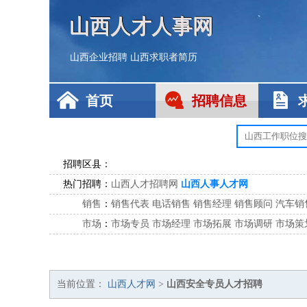
山西人才人事网
山西企业招聘
山西求职者简历
首页
招聘信息
招聘区县：
热门招聘：
山西人才招聘网
山西人事人才网
销售
：
销售代表
电话销售
销售经理
销售顾问
汽车销
市场
：
市场专员
市场经理
市场拓展
市场调研
市场策
客服
：
客服专员
电话客服
客服经理
售后服务
客户关
公关
：
公关员
公关经理
媒介专员
媒介经理
会展专员
技工/工人
：
普工
电工
木工
钳工
焊工
钣金工
锅炉工
油漆
当前位置：
山西人才网
>
山西安全专员人才招聘
生产/研发
：
质量管理
生产组长
车间主任
工艺设计
生产总