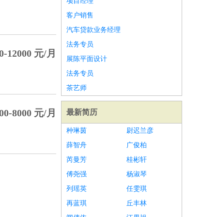
项目经理
客户销售
汽车贷款业务经理
法务专员
0-12000 元/月
展陈平面设计
法务专员
茶艺师
00-8000 元/月
最新简历
种琳茵
尉迟兰彦
薛智舟
广俊柏
芮曼芳
桂彬轩
傅尧强
杨淑琴
列瑶英
任雯琪
再蓝琪
丘丰林