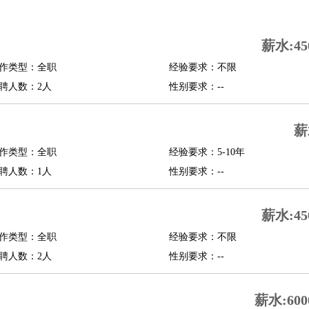
司机
驾校教练
带车司机
地铁司机
高铁司机
小车司机
快车司机
专车司机
薪水:45
度员
作类型：全职
经验要求：不限
报关员
买手
聘人数：2人
性别要求：--
精算师
契约管理
保险内勤
学徒
咖啡师
茶艺师
迎宾
薪
理
酒店管家
导游
旅游顾问
签证专员
订票员
试睡师
作类型：全职
经验要求：5-10年
管理
店长
聘人数：1人
性别要求：--
美体师
美容顾问
美容助理
美容店长
宠物美容
薪水:45
场务
群众演员
音效师
灯光师
编剧
主播
程师
运维工程师
技术支持
硬件工程师
系统工程师
通信工程师
数据工程
作类型：全职
经验要求：不限
品经理
聘人数：2人
产品实习生
SEO
性别要求：--
师
送水工
家庭管家
薪水:600