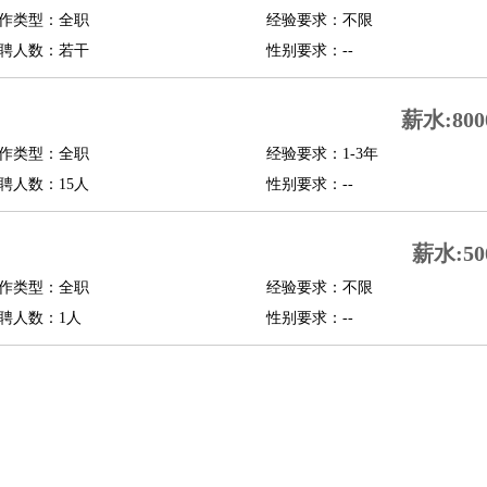
作类型：全职
经验要求：不限
修
淘宝策划
淘宝模特
聘人数：若干
性别要求：--
课程顾问
薪水:800
行经理
信贷管理
作类型：全职
经验要求：1-3年
聘人数：15人
性别要求：--
展策划
婚礼策划
媒介策划
咨询经理
客户主管
摄影师
内设计
包装设计
动画设计
珠宝设计
店面设计
UI设计
薪水:50
作类型：全职
经验要求：不限
译
德语翻译
小语种
聘人数：1人
性别要求：--
生
中医
练
高尔夫助理
体育解说员
体育记者
足球教练
测员
员
房产中介
房产内勤
房产评估师
园林设计
测绘员
建筑工
装修工