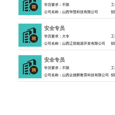
物业管理
：
物业维修
物业管理
物业招商
物业经理
学历要求：不限
工
淘宝/网店
：
淘宝客服
淘宝美工
淘宝店长
淘宝推广
淘宝装
公司名称：山西华慧科技有限公司
招
财务/会计
：
会计
财务
出纳
审计
税务
财务分析
成本管理
教育/培训
：
教师
家教
幼教
教学管理
学术研究
培训策划
安全专员
银行/证券
：
理财顾问
证券分析
银行柜员
拍卖师
操盘手
银
学历要求：大专
工
律师/法务
：
律师
律师助理
法务专员
专利顾问
合同管理
公司名称：山西辽煜能源开发有限公司
招
广告/咨询
：
文案
广告制作
咨询顾问
创意总监
广告策划
会
美术/设计
：
服装设计
平面设计
美编
家具设计
美术老师
室
安全专员
编辑/出版
：
编辑
记者
出版
发行
专栏作家
排版设计
学历要求：不限
工
翻译/语言
：
英语翻译
日语翻译
俄语翻译
韩语翻译
法语翻
公司名称：山西众德辉教育科技有限公司
招
医疗/药剂
：
医生
护士
药剂师
理疗师
导医
营养师
心理医
运动/健身
：
健身教练
瑜伽教练
舞蹈老师
游泳教练
台球教
环境保护
：
污水处理
环保检测
环境管理
环境绿化
水质检
政府公务
：
房地产
：
房产销售
置业顾问
房产客服
房产策划
房产店
建筑/装修
：
土木工程
工程监理
造价师
安全专员
项目管理