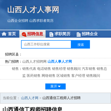
山西人才人事网
山西企业招聘
山西求职者简历
首页
招聘信息
求职简历
招聘企业
招聘区县：
热门招聘：
山西人才招聘网
山西人事人才网
销售
：
销售代表
电话销售
销售经理
销售顾问
汽车销售
销售总
监
医药销售
网络销售
区域销售
客户经理
销售顾问
市场
：
市场专员
市场经理
市场拓展
市场调研
市场策划
策划经
展开
理
客服
：
客服专员
电话客服
客服经理
售后服务
客户关系
客服总
当前位置：
山西人才网
>
山西通信工程师人才招聘
监
山西通信工程师招聘信息