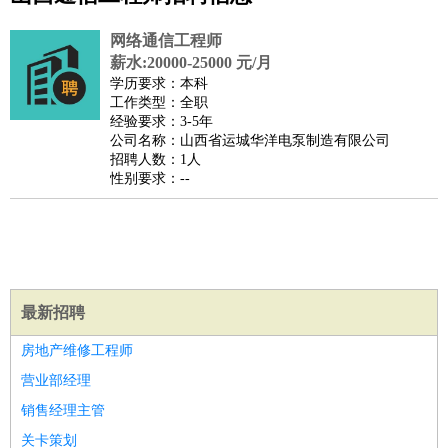
公关
：
公关员
公关经理
媒介专员
媒介经理
会展专员
技工/工人
：
普工
电工
木工
钳工
焊工
钣金工
锅炉工
油漆工
缝纫工
网络通信工程师
维修工
水暖工
车工
叉车工
手机维修
电梯工
操作工
包
薪水:20000-25000 元/月
学历要求：本科
装工
水泥工
钢筋工
纺织工
管道工
样衣工
装卸工
工作类型：全职
生产/研发
：
质量管理
生产组长
车间主任
工艺设计
生产总监
高级工
经验要求：3-5年
公司名称：山西省运城华洋电泵制造有限公司
程师
招聘人数：1人
机械/仪表
：
机械工程
仪器仪表
机电
版图设计
性别要求：--
司机
：
商务司机
客车司机
货车司机
出租车司机
班车司机
驾校
教练
带车司机
地铁司机
高铁司机
小车司机
快车司机
专
车司机
物流/仓储
：
快递员
仓库管理
搬运工
物流专员
物流经理
调度员
最新招聘
贸易/采购
：
外贸专员
外贸经理
采购员
采购经理
商务专员
报关员
买
手
房地产维修工程师
保险/理赔
：
保险推销
保险顾问
核保理赔
保险经纪人
保险精算师
契
营业部经理
约管理
保险内勤
销售经理主管
餐饮类
：
厨师
服务员
传菜员
面点师
洗碗工
后厨
杂工
学徒
咖啡
关卡策划