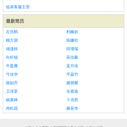
家庭管家
临泉客服主管
物业管理
：
物业维修
物业管理
物业招商
物业经理
最新简历
淘宝/网店
：
淘宝客服
淘宝美工
淘宝店长
淘宝推广
淘宝装修
淘宝策
划
淘宝模特
左浩鹤
利幽岩
财务/会计
：
会计
财务
出纳
审计
税务
财务分析
成本管理
顾方朋
陆姗欣
教育/培训
：
教师
家教
幼教
教学管理
学术研究
培训策划
课程顾问
储漫枝
田瑾瑞
银行/证券
：
理财顾问
证券分析
银行柜员
拍卖师
操盘手
银行经理
信
向轩锐
巫信豪
贷管理
牛盈雁
蓝月佑
律师/法务
：
律师
律师助理
法务专员
专利顾问
合同管理
弓佳华
平蕊竹
广告/咨询
：
文案
广告制作
咨询顾问
创意总监
广告策划
会展策划
婚
骆励乔
滕朋耀
礼策划
媒介策划
咨询经理
客户主管
摄影师
卫泽君
全慕瑜
美术/设计
：
服装设计
平面设计
美编
家具设计
美术老师
室内设计
包
杨展林
卜浩哲
装设计
动画设计
珠宝设计
店面设计
UI设计
冉松昌
麻辰华
编辑/出版
：
编辑
记者
出版
发行
专栏作家
排版设计
翻译/语言
：
英语翻译
日语翻译
俄语翻译
韩语翻译
法语翻译
德语翻
译
小语种