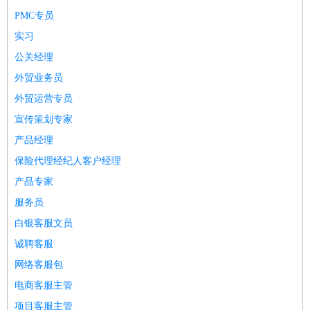
师
茶艺师
迎宾
PMC专员
酒店/旅游
：
酒店前台
酒店服务员
行李员
大堂经理
酒店管理
酒店管
实习
家
导游
旅游顾问
签证专员
订票员
试睡师
公关经理
超市/销售
：
促销导购
营业员
收银员
理货员
食品加工
品类管理
店长
外贸业务员
美容/美发
：
发型师
美容师
化妆师
美甲师
美发助理
洗头工
美体师
外贸运营专员
美容顾问
美容助理
美容店长
宠物美容
宣传策划专家
保健/按摩
：
按摩师
针灸推拿
足疗师
搓澡工
盲人按摩
产品经理
娱乐/影视
：
礼仪
调酒师
摄影师
主持人
配音员
后期制作
场务
群众
保险代理经纪人客户经理
演员
音效师
灯光师
编剧
主播
产品专家
技术开发
：
程序员
网页设计
技术专员
软件工程师
测试工程师
运维
服务员
工程师
技术支持
硬件工程师
系统工程师
通信工程师
数
白银客服文员
据工程师
前端工程师
APP开发
算法工程师
产品管理
：
产品经理
产品运营
产品助理
项目经理
高级产品经理
产
诚聘客服
品实习生
SEO
网络客服包
电子/电气
：
无线电
电路工程
自动化
电子维修
产品工艺
电商客服主管
家政/安保
：
保洁
保姆
保安
月嫂
钟点工
洗衣工
护工
育婴师
送水工
项目客服主管