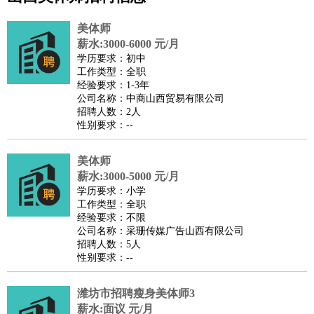
公关
：
公关员
公关经理
媒介专员
媒介经理
会展专员
技工/工人
：
普工
电工
木工
钳工
焊工
钣金工
锅炉工
油漆工
缝纫工
美体师
维修工
水暖工
车工
叉车工
手机维修
电梯工
操作工
包
薪水:3000-6000 元/月
学历要求：初中
装工
水泥工
钢筋工
纺织工
管道工
样衣工
装卸工
工作类型：全职
生产/研发
：
质量管理
生产组长
车间主任
工艺设计
生产总监
高级工
经验要求：1-3年
公司名称：中商山西贸易有限公司
程师
招聘人数：2人
机械/仪表
：
机械工程
仪器仪表
机电
版图设计
性别要求：--
司机
：
商务司机
客车司机
货车司机
出租车司机
班车司机
驾校
教练
美体师
带车司机
地铁司机
高铁司机
小车司机
快车司机
专
薪水:3000-5000 元/月
车司机
学历要求：小学
物流/仓储
：
快递员
仓库管理
搬运工
物流专员
物流经理
调度员
工作类型：全职
经验要求：不限
贸易/采购
：
外贸专员
外贸经理
采购员
采购经理
商务专员
报关员
买
公司名称：采珊传媒广告山西有限公司
手
招聘人数：5人
性别要求：--
保险/理赔
：
保险推销
保险顾问
核保理赔
保险经纪人
保险精算师
契
约管理
保险内勤
潍坊市招聘瘦身美体师3
餐饮类
：
厨师
服务员
传菜员
面点师
洗碗工
后厨
杂工
学徒
咖啡
薪水:面议 元/月