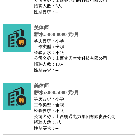
公司名称：山西睿东消防科技有限公司
家庭管家
招聘人数：3人
性别要求：--
物业管理
：
物业维修
物业管理
物业招商
物业经理
淘宝/网店
：
淘宝客服
淘宝美工
淘宝店长
淘宝推广
淘宝装修
淘宝策
美体师
划
淘宝模特
薪水:5000-8000 元/月
财务/会计
：
会计
学历要求：小学
财务
出纳
审计
税务
财务分析
成本管理
工作类型：全职
教育/培训
：
教师
家教
幼教
教学管理
学术研究
培训策划
课程顾问
经验要求：不限
公司名称：山西古氏生物科技有限公司
银行/证券
：
理财顾问
证券分析
银行柜员
拍卖师
操盘手
银行经理
信
招聘人数：10人
贷管理
性别要求：--
律师/法务
：
律师
律师助理
法务专员
专利顾问
合同管理
广告/咨询
：
文案
广告制作
咨询顾问
创意总监
广告策划
会展策划
婚
美体师
薪水:3000-5000 元/月
礼策划
媒介策划
咨询经理
客户主管
摄影师
学历要求：小学
美术/设计
：
服装设计
平面设计
美编
家具设计
美术老师
室内设计
包
工作类型：全职
经验要求：不限
装设计
动画设计
珠宝设计
店面设计
UI设计
公司名称：山西明通电力集团有限责任公司
编辑/出版
：
编辑
记者
出版
发行
专栏作家
排版设计
招聘人数：5人
性别要求：--
翻译/语言
：
英语翻译
日语翻译
俄语翻译
韩语翻译
法语翻译
德语翻
译
小语种