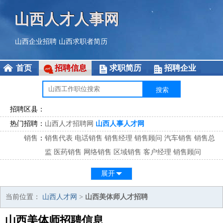
山西人才人事网
山西企业招聘
山西求职者简历
首页
招聘信息
求职简历
招聘企业
招聘区县：
热门招聘：
山西人才招聘网
山西人事人才网
销售
：
销售代表
电话销售
销售经理
销售顾问
汽车销售
销售总
监
医药销售
网络销售
区域销售
客户经理
销售顾问
市场
：
市场专员
市场经理
市场拓展
市场调研
市场策划
策划经
展开
理
客服
：
客服专员
电话客服
客服经理
售后服务
客户关系
客服总
当前位置：
山西人才网
>
山西美体师人才招聘
监
山西美体师招聘信息