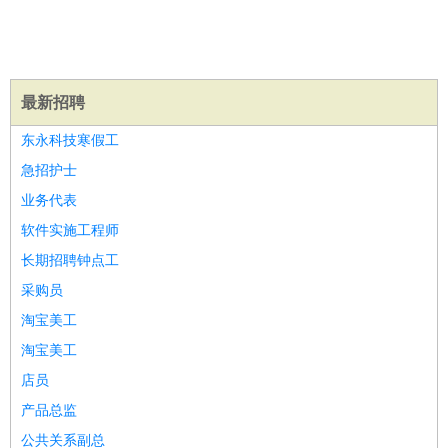
医疗/药剂
：
医生
护士
药剂师
理疗师
导医
营养师
心理医生
中医
运动/健身
：
健身教练
瑜伽教练
舞蹈老师
游泳教练
台球教练
高尔夫
助理
体育解说员
体育记者
足球教练
最新招聘
环境保护
：
污水处理
环保检测
环境管理
环境绿化
水质检测员
东永科技寒假工
政府公务
：
急招护士
房地产
：
房产销售
置业顾问
房产客服
房产策划
房产店员
房产中
业务代表
介
房产内勤
房产评估师
建筑/装修
：
土木工程
工程监理
造价师
安全专员
项目管理
园林设计
软件实施工程师
测绘员
建筑工
装修工
长期招聘钟点工
人事/行政
：
文员
前台
秘书
人事专员
人事经理
行政助理
行政主管
采购员
招聘专员
招聘经理
猎头顾问
培训专员
淘宝美工
高级管理
：
总监
总裁助理
副总裁
总经理
合伙人
CEO
CTO
CFO
淘宝美工
CPO
店员
农林牧渔
：
养殖人员
饲养业务
农艺师
畜牧师
饲料研发
产品总监
好玩职业
：
酒店试睡员
美食品尝师
旅游体验师
职业拥抱师
酒店试
公共关系副总