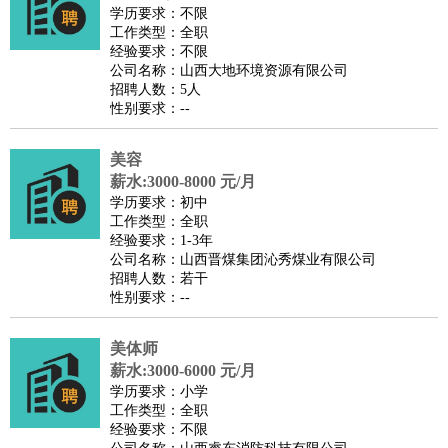
师
茶艺师
迎宾
学历要求：不限
工作类型：全职
酒店/旅游
：
酒店前台
酒店服务员
行李员
大堂经理
酒店管理
酒店管
经验要求：不限
家
导游
旅游顾问
签证专员
订票员
试睡师
公司名称：山西大地环境资源有限公司
招聘人数：5人
超市/销售
：
促销导购
营业员
收银员
理货员
食品加工
品类管理
店长
性别要求：--
美容/美发
：
发型师
美容师
化妆师
美甲师
美发助理
洗头工
美体师
美容顾问
美容助理
美容店长
宠物美容
美容
保健/按摩
：
按摩师
薪水:3000-8000 元/月
针灸推拿
足疗师
搓澡工
盲人按摩
学历要求：初中
娱乐/影视
：
礼仪
调酒师
摄影师
主持人
配音员
后期制作
场务
群众
工作类型：全职
演员
音效师
灯光师
编剧
主播
经验要求：1-3年
公司名称：山西晋煤集团沁秀煤业有限公司
技术开发
：
程序员
网页设计
技术专员
软件工程师
测试工程师
运维
招聘人数：若干
工程师
技术支持
硬件工程师
系统工程师
通信工程师
数
性别要求：--
据工程师
前端工程师
APP开发
算法工程师
美体师
产品管理
：
产品经理
产品运营
产品助理
项目经理
高级产品经理
产
薪水:3000-6000 元/月
品实习生
SEO
学历要求：小学
电子/电气
：
无线电
电路工程
自动化
电子维修
产品工艺
工作类型：全职
经验要求：不限
家政/安保
：
保洁
保姆
保安
月嫂
钟点工
洗衣工
护工
育婴师
送水工