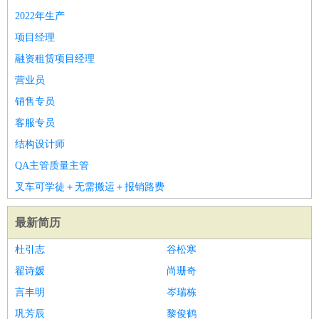
睡员
狗粮试吃员
手模
陪跑族
网购砍价师
色彩搭配师
品
2022年生产
酒师
项目经理
融资租赁项目经理
营业员
销售专员
客服专员
结构设计师
QA主管质量主管
叉车可学徒＋无需搬运＋报销路费
最新简历
杜引志
谷松寒
翟诗媛
尚珊奇
言丰明
岑瑞栋
巩芳辰
黎俊鹤