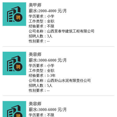
美甲师
医疗/药剂
：
医生
护士
药剂师
理疗师
导医
营养师
心理医生
中医
薪水:2000-4000 元/月
运动/健身
：
健身教练
瑜伽教练
舞蹈老师
游泳教练
台球教练
高尔夫
学历要求：小学
工作类型：全职
助理
体育解说员
体育记者
足球教练
经验要求：不限
环境保护
：
污水处理
环保检测
环境管理
环境绿化
水质检测员
公司名称：山西景泰华建筑工程有限公司
招聘人数：3人
政府公务
：
性别要求：--
房地产
：
房产销售
置业顾问
房产客服
房产策划
房产店员
房产中
介
房产内勤
房产评估师
美容师
建筑/装修
：
土木工程
薪水:3000-6000 元/月
工程监理
造价师
安全专员
项目管理
园林设计
学历要求：小学
测绘员
建筑工
装修工
工作类型：全职
人事/行政
：
文员
前台
秘书
人事专员
人事经理
行政助理
行政主管
经验要求：1-3年
公司名称：山西卦山水泥有限责任公司
招聘专员
招聘经理
猎头顾问
培训专员
招聘人数：5人
高级管理
：
总监
总裁助理
副总裁
总经理
合伙人
CEO
CTO
CFO
性别要求：--
CPO
美容师
农林牧渔
：
养殖人员
饲养业务
农艺师
畜牧师
饲料研发
薪水:3000-6000 元/月
好玩职业
：
酒店试睡员
美食品尝师
旅游体验师
职业拥抱师
酒店试
学历要求：不限