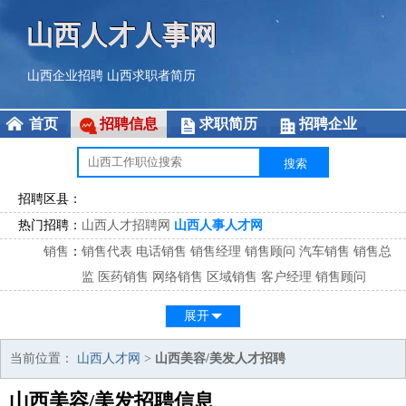
山西人才人事网
山西企业招聘
山西求职者简历
首页
招聘信息
求职简历
招聘企业
招聘区县：
热门招聘：
山西人才招聘网
山西人事人才网
销售
：
销售代表
电话销售
销售经理
销售顾问
汽车销售
销售总
监
医药销售
网络销售
区域销售
客户经理
销售顾问
市场
：
市场专员
市场经理
市场拓展
市场调研
市场策划
策划经
展开
理
客服
：
客服专员
电话客服
客服经理
售后服务
客户关系
客服总
当前位置：
山西人才网
>
山西美容/美发人才招聘
监
山西美容/美发招聘信息