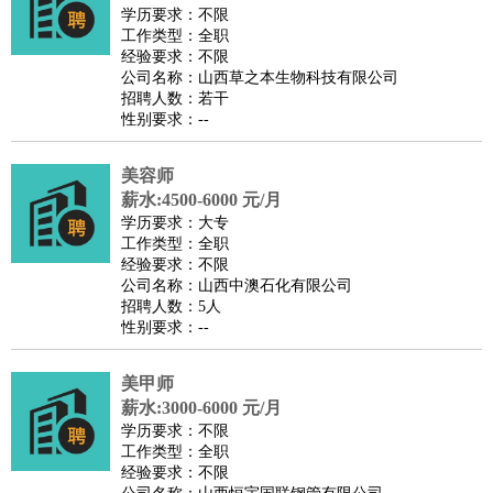
师
茶艺师
迎宾
学历要求：不限
工作类型：全职
酒店/旅游
：
酒店前台
酒店服务员
行李员
大堂经理
酒店管理
酒店管
经验要求：不限
家
导游
旅游顾问
签证专员
订票员
试睡师
公司名称：山西草之本生物科技有限公司
招聘人数：若干
超市/销售
：
促销导购
营业员
收银员
理货员
食品加工
品类管理
店长
性别要求：--
美容/美发
：
发型师
美容师
化妆师
美甲师
美发助理
洗头工
美体师
美容顾问
美容助理
美容店长
宠物美容
美容师
保健/按摩
：
按摩师
薪水:4500-6000 元/月
针灸推拿
足疗师
搓澡工
盲人按摩
学历要求：大专
娱乐/影视
：
礼仪
调酒师
摄影师
主持人
配音员
后期制作
场务
群众
工作类型：全职
演员
音效师
灯光师
编剧
主播
经验要求：不限
公司名称：山西中澳石化有限公司
技术开发
：
程序员
网页设计
技术专员
软件工程师
测试工程师
运维
招聘人数：5人
工程师
技术支持
硬件工程师
系统工程师
通信工程师
数
性别要求：--
据工程师
前端工程师
APP开发
算法工程师
美甲师
产品管理
：
产品经理
产品运营
产品助理
项目经理
高级产品经理
产
薪水:3000-6000 元/月
品实习生
SEO
学历要求：不限
电子/电气
：
无线电
电路工程
自动化
电子维修
产品工艺
工作类型：全职
经验要求：不限
家政/安保
：
保洁
保姆
保安
月嫂
钟点工
洗衣工
护工
育婴师
送水工