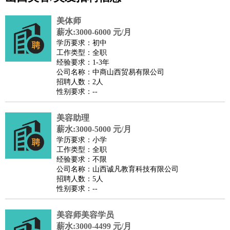
公关
：
公关员
公关经理
媒介专员
媒介经理
会展专员
技工/工人
：
普工
电工
木工
钳工
焊工
钣金工
锅炉工
油漆工
缝纫工
美体师
维修工
水暖工
车工
叉车工
手机维修
电梯工
操作工
包
薪水:3000-6000 元/月
学历要求：初中
装工
水泥工
钢筋工
纺织工
管道工
样衣工
装卸工
工作类型：全职
生产/研发
：
质量管理
生产组长
车间主任
工艺设计
生产总监
高级工
经验要求：1-3年
公司名称：中商山西贸易有限公司
程师
招聘人数：2人
机械/仪表
：
机械工程
仪器仪表
机电
版图设计
性别要求：--
司机
：
商务司机
客车司机
货车司机
出租车司机
班车司机
驾校
教练
美容助理
带车司机
地铁司机
高铁司机
小车司机
快车司机
专
薪水:3000-5000 元/月
车司机
学历要求：小学
物流/仓储
：
快递员
仓库管理
搬运工
物流专员
物流经理
调度员
工作类型：全职
经验要求：不限
贸易/采购
：
外贸专员
外贸经理
采购员
采购经理
商务专员
报关员
买
公司名称：山西诚凡教育科技有限公司
手
招聘人数：5人
性别要求：--
保险/理赔
：
保险推销
保险顾问
核保理赔
保险经纪人
保险精算师
契
约管理
保险内勤
美容师美容学员
餐饮类
：
厨师
服务员
传菜员
面点师
洗碗工
后厨
杂工
学徒
咖啡
薪水:3000-4499 元/月