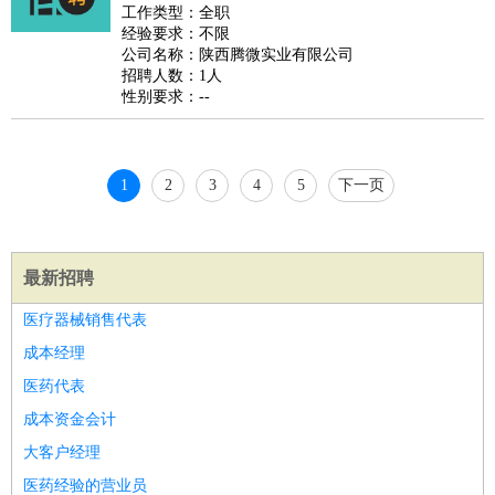
睡员
狗粮试吃员
手模
陪跑族
网购砍价师
色彩搭配师
品
工作类型：全职
经验要求：不限
酒师
公司名称：陕西腾微实业有限公司
招聘人数：1人
性别要求：--
1
2
3
4
5
下一页
最新招聘
医疗器械销售代表
成本经理
医药代表
成本资金会计
大客户经理
医药经验的营业员