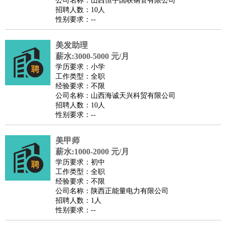
公司名称：山西恒宇国联钢管有限公司
家庭管家
招聘人数：10人
性别要求：--
物业管理
：
物业维修
物业管理
物业招商
物业经理
淘宝/网店
：
淘宝客服
淘宝美工
淘宝店长
淘宝推广
淘宝装修
淘宝策
美发助理
划
淘宝模特
薪水:3000-5000 元/月
财务/会计
：
会计
学历要求：小学
财务
出纳
审计
税务
财务分析
成本管理
工作类型：全职
教育/培训
：
教师
家教
幼教
教学管理
学术研究
培训策划
课程顾问
经验要求：不限
公司名称：山西海诚天兴科贸有限公司
银行/证券
：
理财顾问
证券分析
银行柜员
拍卖师
操盘手
银行经理
信
招聘人数：10人
贷管理
性别要求：--
律师/法务
：
律师
律师助理
法务专员
专利顾问
合同管理
广告/咨询
：
文案
广告制作
咨询顾问
创意总监
广告策划
会展策划
婚
美甲师
薪水:1000-2000 元/月
礼策划
媒介策划
咨询经理
客户主管
摄影师
学历要求：初中
美术/设计
：
服装设计
平面设计
美编
家具设计
美术老师
室内设计
包
工作类型：全职
经验要求：不限
装设计
动画设计
珠宝设计
店面设计
UI设计
公司名称：陕西正能量电力有限公司
编辑/出版
：
编辑
记者
出版
发行
专栏作家
排版设计
招聘人数：1人
性别要求：--
翻译/语言
：
英语翻译
日语翻译
俄语翻译
韩语翻译
法语翻译
德语翻
译
小语种