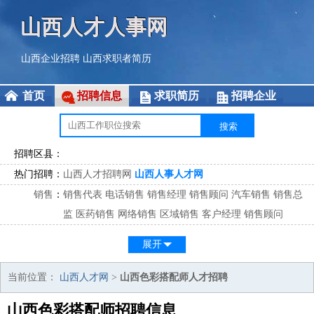
山西人才人事网
山西企业招聘
山西求职者简历
首页
招聘信息
求职简历
招聘企业
招聘区县：
热门招聘：
山西人才招聘网
山西人事人才网
销售
：
销售代表
电话销售
销售经理
销售顾问
汽车销售
销售总
监
医药销售
网络销售
区域销售
客户经理
销售顾问
市场
：
市场专员
市场经理
市场拓展
市场调研
市场策划
策划经
展开
理
客服
：
客服专员
电话客服
客服经理
售后服务
客户关系
客服总
当前位置：
山西人才网
>
山西色彩搭配师人才招聘
监
山西色彩搭配师招聘信息