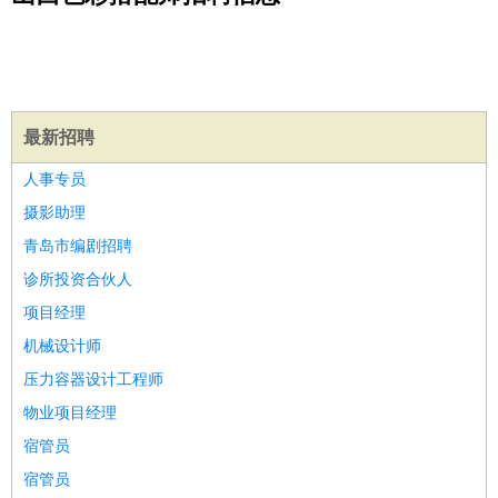
公关
：
公关员
公关经理
媒介专员
媒介经理
会展专员
技工/工人
：
普工
电工
木工
钳工
焊工
钣金工
锅炉工
油漆工
缝纫工
维修工
水暖工
车工
叉车工
手机维修
电梯工
操作工
包
装工
水泥工
钢筋工
纺织工
管道工
样衣工
装卸工
生产/研发
：
质量管理
生产组长
车间主任
工艺设计
生产总监
高级工
最新招聘
程师
人事专员
机械/仪表
：
机械工程
仪器仪表
机电
版图设计
摄影助理
司机
：
商务司机
客车司机
货车司机
出租车司机
班车司机
驾校
青岛市编剧招聘
教练
带车司机
地铁司机
高铁司机
小车司机
快车司机
专
诊所投资合伙人
车司机
项目经理
物流/仓储
：
快递员
仓库管理
搬运工
物流专员
物流经理
调度员
机械设计师
贸易/采购
：
外贸专员
外贸经理
采购员
采购经理
商务专员
报关员
买
压力容器设计工程师
手
保险/理赔
物业项目经理
：
保险推销
保险顾问
核保理赔
保险经纪人
保险精算师
契
约管理
保险内勤
宿管员
餐饮类
：
厨师
服务员
传菜员
面点师
洗碗工
后厨
杂工
学徒
咖啡
宿管员