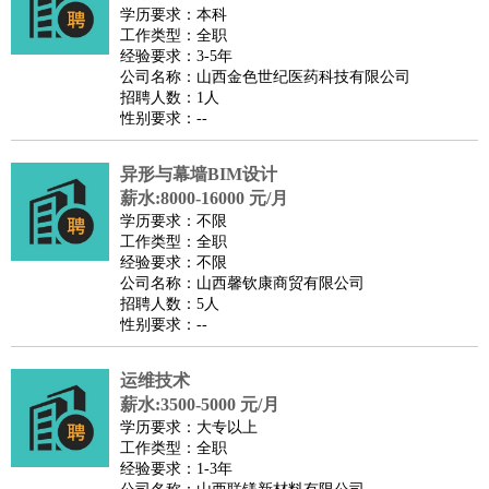
师
茶艺师
迎宾
学历要求：本科
工作类型：全职
酒店/旅游
：
酒店前台
酒店服务员
行李员
大堂经理
酒店管理
酒店管
经验要求：3-5年
家
导游
旅游顾问
签证专员
订票员
试睡师
公司名称：山西金色世纪医药科技有限公司
招聘人数：1人
超市/销售
：
促销导购
营业员
收银员
理货员
食品加工
品类管理
店长
性别要求：--
美容/美发
：
发型师
美容师
化妆师
美甲师
美发助理
洗头工
美体师
美容顾问
美容助理
美容店长
宠物美容
异形与幕墙BIM设计
保健/按摩
：
按摩师
薪水:8000-16000 元/月
针灸推拿
足疗师
搓澡工
盲人按摩
学历要求：不限
娱乐/影视
：
礼仪
调酒师
摄影师
主持人
配音员
后期制作
场务
群众
工作类型：全职
演员
音效师
灯光师
编剧
主播
经验要求：不限
公司名称：山西馨钦康商贸有限公司
技术开发
：
程序员
网页设计
技术专员
软件工程师
测试工程师
运维
招聘人数：5人
工程师
技术支持
硬件工程师
系统工程师
通信工程师
数
性别要求：--
据工程师
前端工程师
APP开发
算法工程师
运维技术
产品管理
：
产品经理
产品运营
产品助理
项目经理
高级产品经理
产
薪水:3500-5000 元/月
品实习生
SEO
学历要求：大专以上
电子/电气
：
无线电
电路工程
自动化
电子维修
产品工艺
工作类型：全职
经验要求：1-3年
家政/安保
：
保洁
保姆
保安
月嫂
钟点工
洗衣工
护工
育婴师
送水工