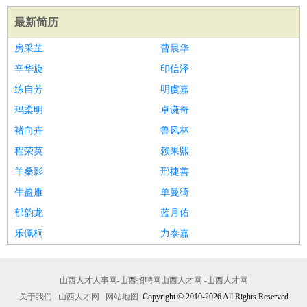
最新简历
房采芷
曹晨华
辛华旋
印信泽
练自芳
明虞嘉
玛柔明
卓谦奇
褚向卉
鲁风林
程荣英
赖果熙
羊桑影
邢捷善
牛盈雁
单曼绮
郁韵龙
蓝月佑
乐佩桐
力泰嘉
山西人才人事网-山西招聘网山西人才网 -山西人才网
关于我们
山西人才网
网站地图
Copyright © 2010-2026 All Rights Reserved.