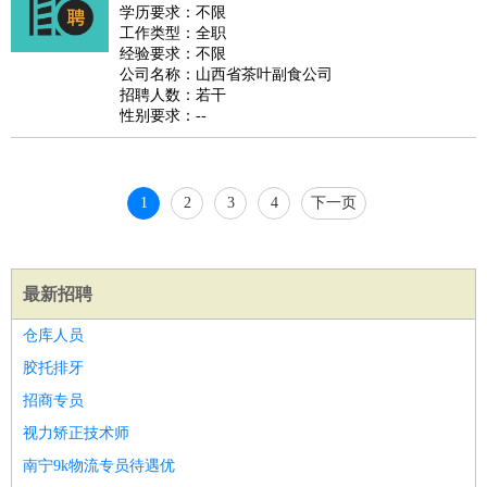
睡员
狗粮试吃员
手模
陪跑族
网购砍价师
色彩搭配师
品
学历要求：不限
工作类型：全职
酒师
经验要求：不限
公司名称：山西省茶叶副食公司
招聘人数：若干
性别要求：--
1
2
3
4
下一页
最新招聘
仓库人员
胶托排牙
招商专员
视力矫正技术师
南宁9k物流专员待遇优