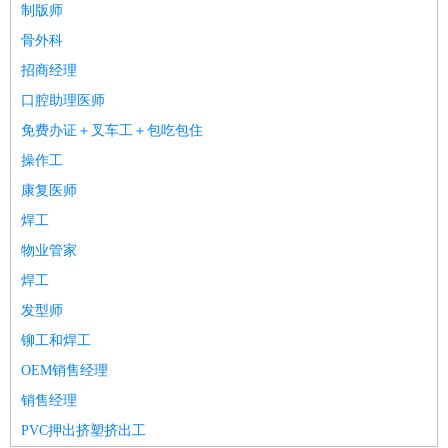
制版师
骨外科
招商经理
口腔助理医师
免费办证＋叉车工＋包吃包住
操作工
康复医师
焊工
物业管家
焊工
发型师
铆工和焊工
OEM销售经理
销售经理
PVC押出挤塑挤出工