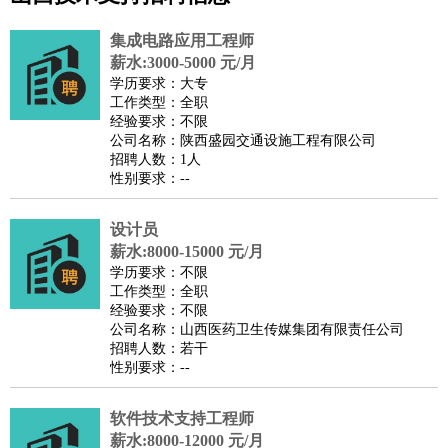
公关
：
公关员
公关经理
媒介专员
媒介经理
会展专员
技工/工人
：
普工
电工
木工
钳工
焊工
钣金工
锅炉工
油漆工
缝纫工
集成电路应用工程师
维修工
水暖工
车工
叉车工
手机维修
电梯工
操作工
包
薪水:3000-5000 元/月
学历要求：大专
装工
水泥工
钢筋工
纺织工
管道工
样衣工
装卸工
工作类型：全职
生产/研发
：
质量管理
生产组长
车间主任
工艺设计
生产总监
高级工
经验要求：不限
公司名称：陕西盛园交通设施工程有限公司
程师
招聘人数：1人
机械/仪表
：
机械工程
仪器仪表
机电
版图设计
性别要求：--
司机
：
商务司机
客车司机
货车司机
出租车司机
班车司机
驾校
教练
设计员
带车司机
地铁司机
高铁司机
小车司机
快车司机
专
薪水:8000-15000 元/月
车司机
学历要求：不限
物流/仓储
：
快递员
仓库管理
搬运工
物流专员
物流经理
调度员
工作类型：全职
经验要求：不限
贸易/采购
：
外贸专员
外贸经理
采购员
采购经理
商务专员
报关员
买
公司名称：山西医药卫生传媒集团有限责任公司
手
招聘人数：若干
性别要求：--
保险/理赔
：
保险推销
保险顾问
核保理赔
保险经纪人
保险精算师
契
约管理
保险内勤
软件技术支持工程师
餐饮类
：
厨师
服务员
传菜员
面点师
洗碗工
后厨
杂工
学徒
咖啡
薪水:8000-12000 元/月