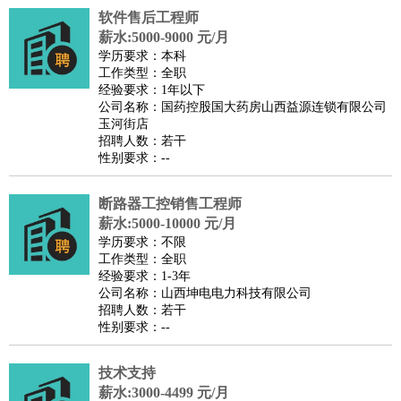
软件售后工程师
医疗/药剂
：
医生
护士
药剂师
理疗师
导医
营养师
心理医生
中医
薪水:5000-9000 元/月
运动/健身
：
健身教练
瑜伽教练
舞蹈老师
游泳教练
台球教练
高尔夫
学历要求：本科
工作类型：全职
助理
体育解说员
体育记者
足球教练
经验要求：1年以下
环境保护
：
污水处理
环保检测
环境管理
环境绿化
水质检测员
公司名称：国药控股国大药房山西益源连锁有限公司
玉河街店
政府公务
：
招聘人数：若干
房地产
：
房产销售
置业顾问
房产客服
房产策划
房产店员
房产中
性别要求：--
介
房产内勤
房产评估师
断路器工控销售工程师
建筑/装修
：
土木工程
工程监理
造价师
安全专员
项目管理
园林设计
薪水:5000-10000 元/月
测绘员
建筑工
装修工
学历要求：不限
人事/行政
：
文员
前台
秘书
人事专员
人事经理
行政助理
行政主管
工作类型：全职
经验要求：1-3年
招聘专员
招聘经理
猎头顾问
培训专员
公司名称：山西坤电电力科技有限公司
高级管理
：
总监
总裁助理
副总裁
总经理
合伙人
CEO
CTO
CFO
招聘人数：若干
性别要求：--
CPO
农林牧渔
：
养殖人员
饲养业务
农艺师
畜牧师
饲料研发
技术支持
好玩职业
：
酒店试睡员
美食品尝师
旅游体验师
职业拥抱师
酒店试
薪水:3000-4499 元/月