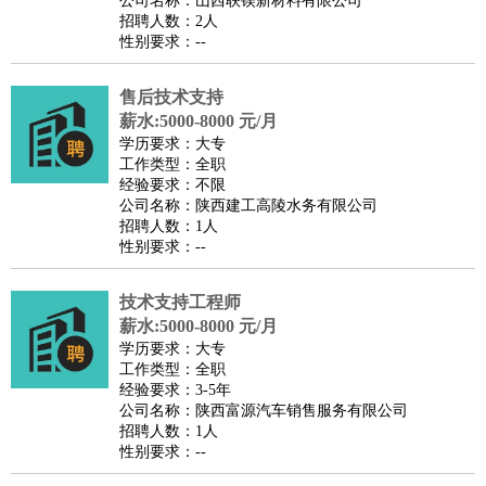
公司名称：山西联镁新材料有限公司
家庭管家
招聘人数：2人
性别要求：--
物业管理
：
物业维修
物业管理
物业招商
物业经理
淘宝/网店
：
淘宝客服
淘宝美工
淘宝店长
淘宝推广
淘宝装修
淘宝策
售后技术支持
划
淘宝模特
薪水:5000-8000 元/月
财务/会计
：
会计
学历要求：大专
财务
出纳
审计
税务
财务分析
成本管理
工作类型：全职
教育/培训
：
教师
家教
幼教
教学管理
学术研究
培训策划
课程顾问
经验要求：不限
公司名称：陕西建工高陵水务有限公司
银行/证券
：
理财顾问
证券分析
银行柜员
拍卖师
操盘手
银行经理
信
招聘人数：1人
贷管理
性别要求：--
律师/法务
：
律师
律师助理
法务专员
专利顾问
合同管理
广告/咨询
：
文案
广告制作
咨询顾问
创意总监
广告策划
会展策划
婚
技术支持工程师
薪水:5000-8000 元/月
礼策划
媒介策划
咨询经理
客户主管
摄影师
学历要求：大专
美术/设计
：
服装设计
平面设计
美编
家具设计
美术老师
室内设计
包
工作类型：全职
经验要求：3-5年
装设计
动画设计
珠宝设计
店面设计
UI设计
公司名称：陕西富源汽车销售服务有限公司
编辑/出版
：
编辑
记者
出版
发行
专栏作家
排版设计
招聘人数：1人
性别要求：--
翻译/语言
：
英语翻译
日语翻译
俄语翻译
韩语翻译
法语翻译
德语翻
译
小语种