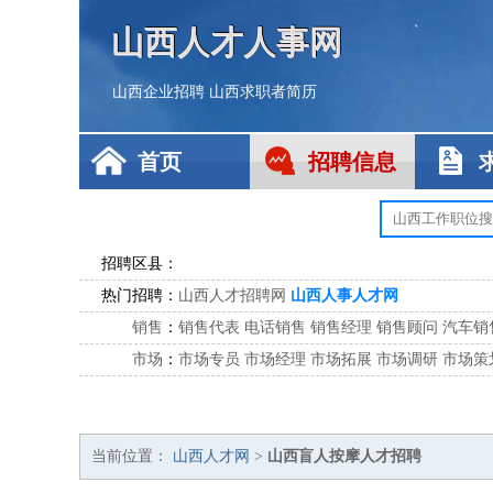
山西人才人事网
山西企业招聘
山西求职者简历
首页
招聘信息
招聘区县：
热门招聘：
山西人才招聘网
山西人事人才网
销售
：
销售代表
电话销售
销售经理
销售顾问
汽车销
市场
：
市场专员
市场经理
市场拓展
市场调研
市场策
客服
：
客服专员
电话客服
客服经理
售后服务
客户关
公关
：
公关员
公关经理
媒介专员
媒介经理
会展专员
技工/工人
：
普工
电工
木工
钳工
焊工
钣金工
锅炉工
油漆
当前位置：
山西人才网
>
山西盲人按摩人才招聘
生产/研发
：
质量管理
生产组长
车间主任
工艺设计
生产总