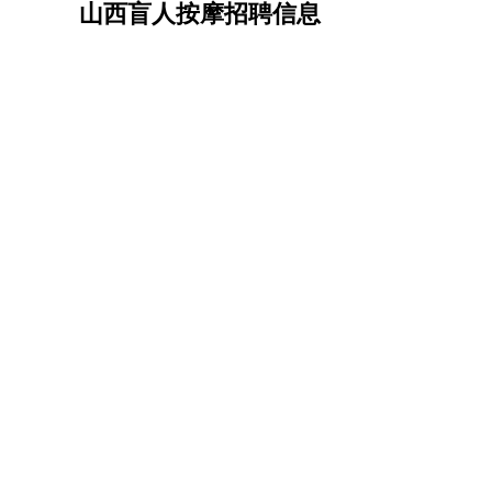
山西盲人按摩招聘信息
机械/仪表
：
机械工程
仪器仪表
机电
版图设计
司机
：
商务司机
客车司机
货车司机
出租车司机
班车
物流/仓储
：
快递员
仓库管理
搬运工
物流专员
物流经理
调
贸易/采购
：
外贸专员
外贸经理
采购员
采购经理
商务专员
保险/理赔
：
保险推销
保险顾问
核保理赔
保险经纪人
保险
餐饮类
：
厨师
服务员
传菜员
面点师
洗碗工
后厨
杂工
酒店/旅游
：
酒店前台
酒店服务员
行李员
大堂经理
酒店管
超市/销售
：
促销导购
营业员
收银员
理货员
食品加工
品类
美容/美发
：
发型师
美容师
化妆师
美甲师
美发助理
洗头工
保健/按摩
：
按摩师
针灸推拿
足疗师
搓澡工
盲人按摩
娱乐/影视
：
礼仪
调酒师
摄影师
主持人
配音员
后期制作
技术开发
：
程序员
网页设计
技术专员
软件工程师
测试工
产品管理
：
产品经理
产品运营
产品助理
项目经理
高级产
电子/电气
：
无线电
电路工程
自动化
电子维修
产品工艺
家政/安保
：
保洁
保姆
保安
月嫂
钟点工
洗衣工
护工
育婴