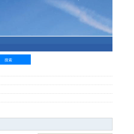
泥工
钢筋工
纺织工
管道工
样衣工
装卸工