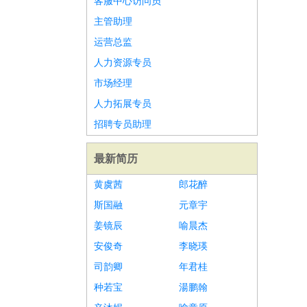
客服中心访问员
主管助理
运营总监
人力资源专员
市场经理
人力拓展专员
招聘专员助理
最新简历
黄虞茜
郎花醉
斯国融
元章宇
姜镜辰
喻晨杰
安俊奇
李晓瑛
司韵卿
年君桂
种若宝
湯鹏翰