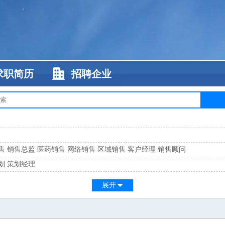
求职简历
招聘企业
售
销售总监
医药销售
网络销售
区域销售
客户经理
销售顾问
划
策划经理
系
客服总监
展开
工
缝纫工
维修工
水暖工
车工
叉车工
手机维修
电梯工
操作工
包装工
水
监
高级工程师