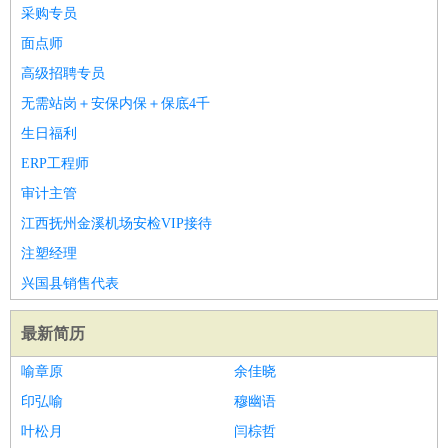
师
茶艺师
迎宾
采购专员
酒店/旅游
：
酒店前台
酒店服务员
行李员
大堂经理
酒店管理
酒店管
面点师
家
导游
旅游顾问
签证专员
订票员
试睡师
高级招聘专员
超市/销售
：
促销导购
营业员
收银员
理货员
食品加工
品类管理
店长
无需站岗＋安保内保＋保底4千
美容/美发
：
发型师
美容师
化妆师
美甲师
美发助理
洗头工
美体师
生日福利
美容顾问
美容助理
美容店长
宠物美容
ERP工程师
保健/按摩
：
按摩师
针灸推拿
足疗师
搓澡工
盲人按摩
审计主管
娱乐/影视
：
礼仪
调酒师
摄影师
主持人
配音员
后期制作
场务
群众
江西抚州金溪机场安检VIP接待
演员
音效师
灯光师
编剧
主播
注塑经理
技术开发
：
程序员
网页设计
技术专员
软件工程师
测试工程师
运维
兴国县销售代表
工程师
技术支持
硬件工程师
系统工程师
通信工程师
数
据工程师
前端工程师
APP开发
算法工程师
最新简历
产品管理
：
产品经理
产品运营
产品助理
项目经理
高级产品经理
产
喻章原
余佳晓
品实习生
SEO
印弘喻
穆幽语
电子/电气
：
无线电
电路工程
自动化
电子维修
产品工艺
叶松月
闫棕哲
家政/安保
：
保洁
保姆
保安
月嫂
钟点工
洗衣工
护工
育婴师
送水工