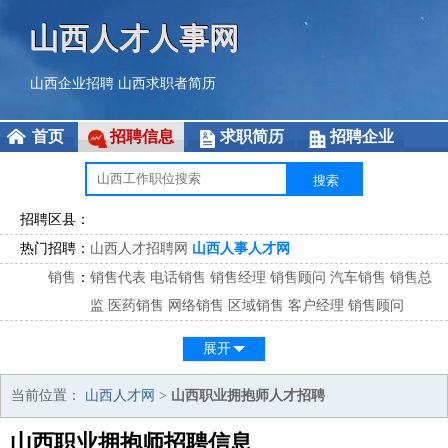
山西人才人事网
山西企业招聘
山西求职者简历
首页
招聘信息
求职简历
招聘企业
招聘区县：
热门招聘：
山西人才招聘网
山西人事人才网
销售
：
销售代表
电话销售
销售经理
销售顾问
汽车销售
销售总
监
医药销售
网络销售
区域销售
客户经理
销售顾问
市场
：
市场专员
市场经理
市场拓展
市场调研
市场策划
策划经
展开
理
客服
：
客服专员
电话客服
客服经理
售后服务
客户关系
客服总
当前位置：
山西人才网
>
山西职业拥抱师人才招聘
监
山西职业拥抱师招聘信息