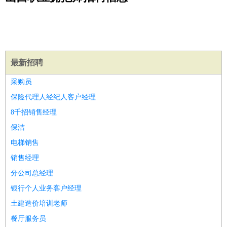
公关
：
公关员
公关经理
媒介专员
媒介经理
会展专员
技工/工人
：
普工
电工
木工
钳工
焊工
钣金工
锅炉工
油漆工
缝纫工
维修工
水暖工
车工
叉车工
手机维修
电梯工
操作工
包
装工
水泥工
钢筋工
纺织工
管道工
样衣工
装卸工
生产/研发
：
质量管理
生产组长
车间主任
工艺设计
生产总监
高级工
最新招聘
程师
采购员
机械/仪表
：
机械工程
仪器仪表
机电
版图设计
保险代理人经纪人客户经理
司机
：
商务司机
客车司机
货车司机
出租车司机
班车司机
驾校
8千招销售经理
教练
带车司机
地铁司机
高铁司机
小车司机
快车司机
专
保洁
车司机
电梯销售
物流/仓储
：
快递员
仓库管理
搬运工
物流专员
物流经理
调度员
销售经理
贸易/采购
：
外贸专员
外贸经理
采购员
采购经理
商务专员
报关员
买
分公司总经理
手
保险/理赔
银行个人业务客户经理
：
保险推销
保险顾问
核保理赔
保险经纪人
保险精算师
契
约管理
保险内勤
土建造价培训老师
餐饮类
：
厨师
服务员
传菜员
面点师
洗碗工
后厨
杂工
学徒
咖啡
餐厅服务员