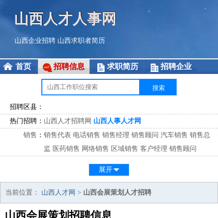
山西人才人事网
山西企业招聘
山西求职者简历
首页
招聘信息
求职简历
招聘企业
招聘区县：
热门招聘：
山西人才招聘网
山西人事人才网
销售
：
销售代表
电话销售
销售经理
销售顾问
汽车销售
销售总
监
医药销售
网络销售
区域销售
客户经理
销售顾问
市场
：
市场专员
市场经理
市场拓展
市场调研
市场策划
策划经
展开
理
客服
：
客服专员
电话客服
客服经理
售后服务
客户关系
客服总
当前位置：
山西人才网
>
山西会展策划人才招聘
监
山西会展策划招聘信息