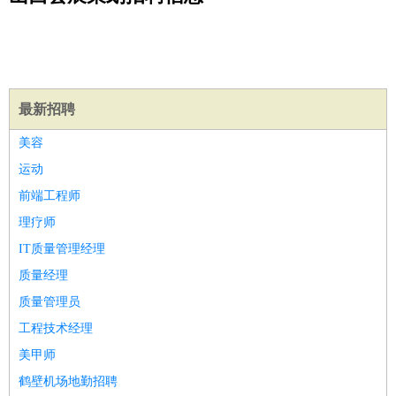
公关
：
公关员
公关经理
媒介专员
媒介经理
会展专员
技工/工人
：
普工
电工
木工
钳工
焊工
钣金工
锅炉工
油漆工
缝纫工
维修工
水暖工
车工
叉车工
手机维修
电梯工
操作工
包
装工
水泥工
钢筋工
纺织工
管道工
样衣工
装卸工
生产/研发
：
质量管理
生产组长
车间主任
工艺设计
生产总监
高级工
最新招聘
程师
美容
机械/仪表
：
机械工程
仪器仪表
机电
版图设计
运动
司机
：
商务司机
客车司机
货车司机
出租车司机
班车司机
驾校
前端工程师
教练
带车司机
地铁司机
高铁司机
小车司机
快车司机
专
理疗师
车司机
IT质量管理经理
物流/仓储
：
快递员
仓库管理
搬运工
物流专员
物流经理
调度员
质量经理
贸易/采购
：
外贸专员
外贸经理
采购员
采购经理
商务专员
报关员
买
质量管理员
手
保险/理赔
工程技术经理
：
保险推销
保险顾问
核保理赔
保险经纪人
保险精算师
契
约管理
保险内勤
美甲师
餐饮类
：
厨师
服务员
传菜员
面点师
洗碗工
后厨
杂工
学徒
咖啡
鹤壁机场地勤招聘