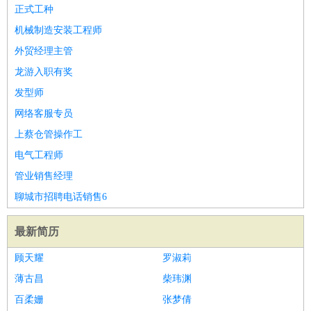
师
茶艺师
迎宾
正式工种
酒店/旅游
：
酒店前台
酒店服务员
行李员
大堂经理
酒店管理
酒店管
机械制造安装工程师
家
导游
旅游顾问
签证专员
订票员
试睡师
外贸经理主管
超市/销售
：
促销导购
营业员
收银员
理货员
食品加工
品类管理
店长
龙游入职有奖
美容/美发
：
发型师
美容师
化妆师
美甲师
美发助理
洗头工
美体师
发型师
美容顾问
美容助理
美容店长
宠物美容
网络客服专员
保健/按摩
：
按摩师
针灸推拿
足疗师
搓澡工
盲人按摩
上蔡仓管操作工
娱乐/影视
：
礼仪
调酒师
摄影师
主持人
配音员
后期制作
场务
群众
电气工程师
演员
音效师
灯光师
编剧
主播
管业销售经理
技术开发
：
程序员
网页设计
技术专员
软件工程师
测试工程师
运维
聊城市招聘电话销售6
工程师
技术支持
硬件工程师
系统工程师
通信工程师
数
据工程师
前端工程师
APP开发
算法工程师
最新简历
产品管理
：
产品经理
产品运营
产品助理
项目经理
高级产品经理
产
顾天耀
罗淑莉
品实习生
SEO
薄古昌
柴玮渊
电子/电气
：
无线电
电路工程
自动化
电子维修
产品工艺
百柔姗
张梦倩
家政/安保
：
保洁
保姆
保安
月嫂
钟点工
洗衣工
护工
育婴师
送水工