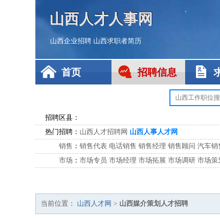
山西人才人事网
山西企业招聘
山西求职者简历
首页
招聘信息
招聘区县：
热门招聘：
山西人才招聘网
山西人事人才网
销售
：
销售代表
电话销售
销售经理
销售顾问
汽车销
市场
：
市场专员
市场经理
市场拓展
市场调研
市场策
客服
：
客服专员
电话客服
客服经理
售后服务
客户关
公关
：
公关员
公关经理
媒介专员
媒介经理
会展专员
技工/工人
：
普工
电工
木工
钳工
焊工
钣金工
锅炉工
油漆
当前位置：
山西人才网
>
山西媒介策划人才招聘
生产/研发
：
质量管理
生产组长
车间主任
工艺设计
生产总