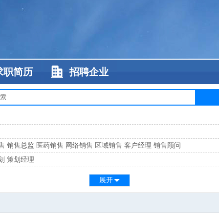
求职简历
招聘企业
售
销售总监
医药销售
网络销售
区域销售
客户经理
销售顾问
划
策划经理
系
客服总监
展开
工
缝纫工
维修工
水暖工
车工
叉车工
手机维修
电梯工
操作工
包装工
水
监
高级工程师