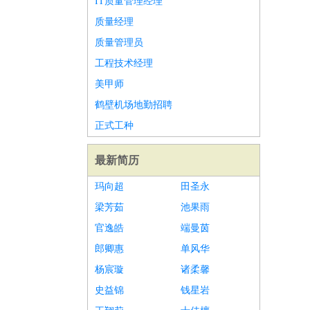
IT质量管理经理
质量经理
质量管理员
工程技术经理
美甲师
鹤壁机场地勤招聘
正式工种
最新简历
玛向超
田圣永
梁芳茹
池果雨
官逸皓
端曼茵
郎卿惠
单风华
杨宸璇
诸柔馨
史益锦
钱星岩