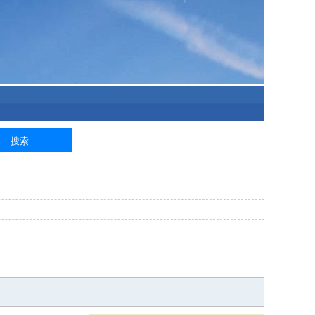
泥工
钢筋工
纺织工
管道工
样衣工
装卸工