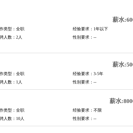
司机
驾校教练
带车司机
地铁司机
高铁司机
小车司机
快车司机
专车司机
薪水:60
度员
作类型：全职
经验要求：1年以下
报关员
买手
聘人数：2人
性别要求：--
精算师
契约管理
保险内勤
学徒
咖啡师
茶艺师
迎宾
理
酒店管家
导游
旅游顾问
签证专员
订票员
试睡师
薪水:50
管理
店长
作类型：全职
经验要求：3-5年
美体师
美容顾问
美容助理
美容店长
宠物美容
聘人数：1人
性别要求：--
场务
群众演员
音效师
灯光师
编剧
主播
薪水:800
程师
运维工程师
技术支持
硬件工程师
系统工程师
通信工程师
数据工程
品经理
作类型：全职
产品实习生
SEO
经验要求：不限
聘人数：10人
性别要求：--
师
送水工
家庭管家