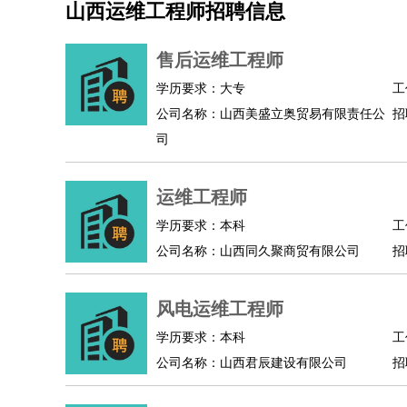
山西运维工程师招聘信息
机械/仪表
：
机械工程
仪器仪表
机电
版图设计
司机
：
商务司机
客车司机
货车司机
出租车司机
班车
售后运维工程师
物流/仓储
：
快递员
仓库管理
搬运工
物流专员
物流经理
调
学历要求：大专
工
贸易/采购
：
外贸专员
外贸经理
采购员
采购经理
商务专员
公司名称：山西美盛立奥贸易有限责任公
招
保险/理赔
：
保险推销
保险顾问
核保理赔
保险经纪人
保险
司
餐饮类
：
厨师
服务员
传菜员
面点师
洗碗工
后厨
杂工
酒店/旅游
：
酒店前台
酒店服务员
行李员
大堂经理
酒店管
运维工程师
超市/销售
：
促销导购
营业员
收银员
理货员
食品加工
品类
学历要求：本科
工
美容/美发
：
发型师
美容师
化妆师
美甲师
美发助理
洗头工
公司名称：山西同久聚商贸有限公司
招
保健/按摩
：
按摩师
针灸推拿
足疗师
搓澡工
盲人按摩
娱乐/影视
：
礼仪
调酒师
摄影师
主持人
配音员
后期制作
风电运维工程师
技术开发
：
程序员
网页设计
技术专员
软件工程师
测试工
产品管理
：
产品经理
学历要求：本科
产品运营
产品助理
项目经理
高级产
工
公司名称：山西君辰建设有限公司
招
电子/电气
：
无线电
电路工程
自动化
电子维修
产品工艺
家政/安保
：
保洁
保姆
保安
月嫂
钟点工
洗衣工
护工
育婴