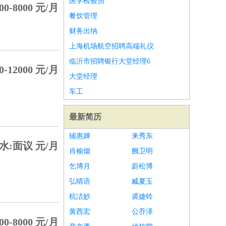
医学检验员
00-8000 元/月
餐饮管理
财务出纳
上海机场航空招聘高端礼仪
临沂市招聘银行大堂经理6
0-12000 元/月
大堂经理
车工
最新简历
辅惠婵
来秀东
水:面议 元/月
肖榆烟
阙卫明
乞博月
蔚松博
弘晴语
臧夏玉
杭洁妙
裘婕铃
黄西宏
公乔泽
00-8000 元/月