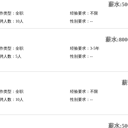
薪水:50
修
淘宝策划
淘宝模特
作类型：全职
经验要求：不限
聘人数：10人
性别要求：--
课程顾问
行经理
信贷管理
薪水:800
作类型：全职
经验要求：3-5年
展策划
婚礼策划
媒介策划
咨询经理
客户主管
摄影师
聘人数：5人
性别要求：--
内设计
包装设计
动画设计
珠宝设计
店面设计
UI设计
译
德语翻译
小语种
薪
生
中医
作类型：全职
经验要求：不限
练
高尔夫助理
体育解说员
体育记者
足球教练
聘人数：10人
性别要求：--
测员
员
房产中介
房产内勤
房产评估师
薪水:50
园林设计
测绘员
建筑工
装修工