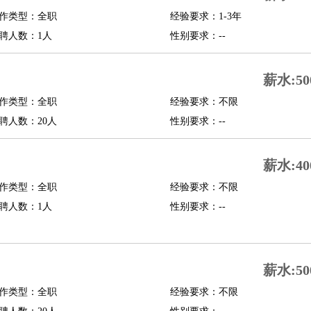
作类型：全职
经验要求：1-3年
行政主管
招聘专员
招聘经理
猎头顾问
培训专员
聘人数：1人
性别要求：--
O
CFO
CPO
薪水:50
师
酒店试睡员
狗粮试吃员
手模
陪跑族
网购砍价师
色彩搭配师
品酒师
作类型：全职
经验要求：不限
聘人数：20人
性别要求：--
薪水:40
作类型：全职
经验要求：不限
聘人数：1人
性别要求：--
薪水:50
作类型：全职
经验要求：不限