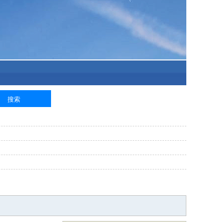
泥工
钢筋工
纺织工
管道工
样衣工
装卸工