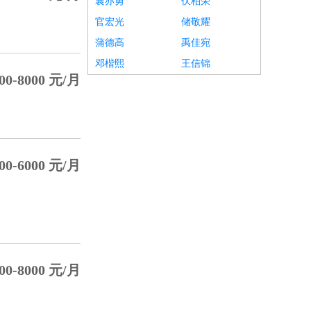
襄亦勇
伏柏荣
官宏光
储敬耀
蒲德高
禹佳宛
邓楷熙
王信锦
00-8000 元/月
00-6000 元/月
00-8000 元/月