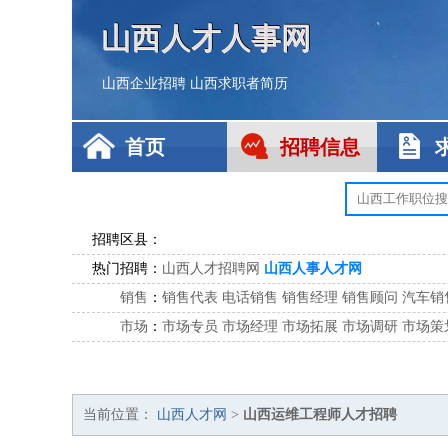
山西人才人事网
山西企业招聘
山西求职者简历
首页
招聘信息
招聘区县：
热门招聘：
山西人才招聘网
山西人事人才网
销售
：
销售代表
电话销售
销售经理
销售顾问
汽车销
市场
：
市场专员
市场经理
市场拓展
市场调研
市场策
客服
：
客服专员
电话客服
客服经理
售后服务
客户关
公关
：
公关员
公关经理
媒介专员
媒介经理
会展专员
技工/工人
：
普工
电工
木工
钳工
焊工
钣金工
锅炉工
油漆
当前位置：
山西人才网
>
山西运维工程师人才招聘
生产/研发
：
质量管理
生产组长
车间主任
工艺设计
生产总