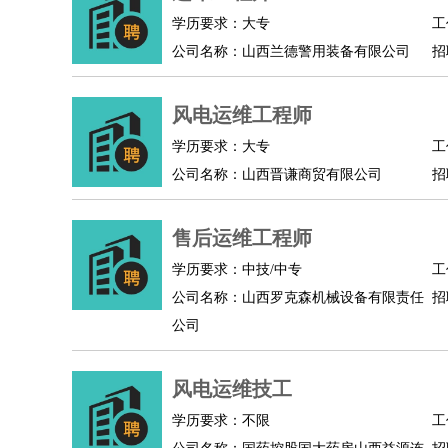
学历要求：大专
工
人事/行政
：
文员
前台
秘书
人事专员
人事经理
行政助理
公司名称：山西兰德警用装备有限公司
招
高级管理
：
总监
总裁助理
副总裁
总经理
合伙人
CEO
CT
农林牧渔
：
养殖人员
饲养业务
农艺师
畜牧师
饲料研发
风电运维工程师
好玩职业
：
酒店试睡员
美食品尝师
旅游体验师
职业拥抱
学历要求：大专
工
公司名称：山西晋谦商贸有限公司
招
售后运维工程师
学历要求：中技/中专
工
公司名称：山西罗克森机械设备有限责任
招
公司
风电运维技工
学历要求：不限
工