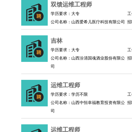
物业管理
：
物业维修
物业管理
物业招商
物业经理
双馈运维工程师
淘宝/网店
：
淘宝客服
淘宝美工
淘宝店长
淘宝推广
淘宝装
学历要求：大专
工
财务/会计
：
会计
财务
出纳
审计
税务
财务分析
成本管理
公司名称：山西爱希儿医疗科技有限公司
招
教育/培训
：
教师
家教
幼教
教学管理
学术研究
培训策划
银行/证券
：
理财顾问
证券分析
银行柜员
拍卖师
操盘手
银
吉林
律师/法务
：
律师
律师助理
法务专员
专利顾问
合同管理
学历要求：大专
工
广告/咨询
：
文案
广告制作
咨询顾问
创意总监
广告策划
会
公司名称：山西汾清国魂酒业股份有限公
招
美术/设计
：
服装设计
平面设计
美编
家具设计
美术老师
室
司
编辑/出版
：
编辑
记者
出版
发行
专栏作家
排版设计
翻译/语言
：
英语翻译
日语翻译
俄语翻译
韩语翻译
法语翻
运维工程师
医疗/药剂
：
医生
护士
药剂师
理疗师
导医
营养师
心理医
学历要求：学历不限
工
运动/健身
：
健身教练
瑜伽教练
舞蹈老师
游泳教练
台球教
公司名称：山西中恒幸福教育投资有限公
招
环境保护
：
污水处理
环保检测
环境管理
环境绿化
水质检
司
政府公务
：
房地产
：
房产销售
置业顾问
房产客服
房产策划
房产店
运维工程师
建筑/装修
：
土木工程
工程监理
造价师
安全专员
项目管理