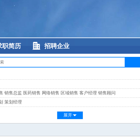
求职简历
招聘企业
售
销售总监
医药销售
网络销售
区域销售
客户经理
销售顾问
划
策划经理
系
客服总监
展开
工
缝纫工
维修工
水暖工
车工
叉车工
手机维修
电梯工
操作工
包装工
水
监
高级工程师