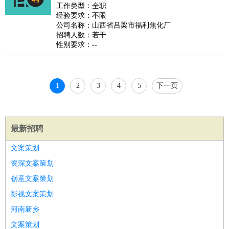
睡员
狗粮试吃员
手模
陪跑族
网购砍价师
色彩搭配师
品
工作类型：全职
经验要求：不限
酒师
公司名称：山西省吕梁市福利焦化厂
招聘人数：若干
性别要求：--
1
2
3
4
5
下一页
最新招聘
文案策划
资深文案策划
创意文案策划
影视文案策划
河南新乡
文案策划