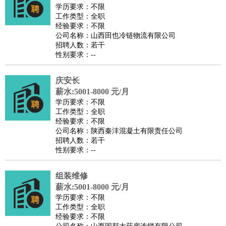
师
茶艺师
迎宾
学历要求：不限
工作类型：全职
酒店/旅游
：
酒店前台
酒店服务员
行李员
大堂经理
酒店管理
酒店管
经验要求：不限
家
导游
旅游顾问
签证专员
订票员
试睡师
公司名称：山西田也冷链物流有限公司
招聘人数：若干
超市/销售
：
促销导购
营业员
收银员
理货员
食品加工
品类管理
店长
性别要求：--
美容/美发
：
发型师
美容师
化妆师
美甲师
美发助理
洗头工
美体师
美容顾问
美容助理
美容店长
宠物美容
庆安长
保健/按摩
：
按摩师
薪水:5001-8000 元/月
针灸推拿
足疗师
搓澡工
盲人按摩
学历要求：不限
娱乐/影视
：
礼仪
调酒师
摄影师
主持人
配音员
后期制作
场务
群众
工作类型：全职
演员
音效师
灯光师
编剧
主播
经验要求：不限
公司名称：陕西秦沣混凝土有限责任公司
技术开发
：
程序员
网页设计
技术专员
软件工程师
测试工程师
运维
招聘人数：若干
工程师
技术支持
硬件工程师
系统工程师
通信工程师
数
性别要求：--
据工程师
前端工程师
APP开发
算法工程师
组装维修
产品管理
：
产品经理
产品运营
产品助理
项目经理
高级产品经理
产
薪水:5001-8000 元/月
品实习生
SEO
学历要求：不限
电子/电气
：
无线电
电路工程
自动化
电子维修
产品工艺
工作类型：全职
经验要求：不限
家政/安保
：
保洁
保姆
保安
月嫂
钟点工
洗衣工
护工
育婴师
送水工