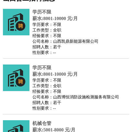
公关
：
公关员
公关经理
媒介专员
媒介经理
会展专员
技工/工人
：
普工
电工
木工
钳工
焊工
钣金工
锅炉工
油漆工
缝纫工
学历不限
维修工
水暖工
车工
叉车工
手机维修
电梯工
操作工
包
薪水:8001-10000 元/月
学历要求：不限
装工
水泥工
钢筋工
纺织工
管道工
样衣工
装卸工
工作类型：全职
生产/研发
：
质量管理
生产组长
车间主任
工艺设计
生产总监
高级工
经验要求：不限
公司名称：山西凯鼎新能源有限公司
程师
招聘人数：若干
机械/仪表
：
机械工程
仪器仪表
机电
版图设计
性别要求：--
司机
：
商务司机
客车司机
货车司机
出租车司机
班车司机
驾校
教练
学历不限
带车司机
地铁司机
高铁司机
小车司机
快车司机
专
薪水:8001-10000 元/月
车司机
学历要求：不限
物流/仓储
：
快递员
仓库管理
搬运工
物流专员
物流经理
调度员
工作类型：全职
经验要求：不限
贸易/采购
：
外贸专员
外贸经理
采购员
采购经理
商务专员
报关员
买
公司名称：山西博恒消防设施检测服务有限公司
手
招聘人数：若干
性别要求：--
保险/理赔
：
保险推销
保险顾问
核保理赔
保险经纪人
保险精算师
契
约管理
保险内勤
机械仓管
餐饮类
：
厨师
服务员
传菜员
面点师
洗碗工
后厨
杂工
学徒
咖啡
薪水:5001-8000 元/月