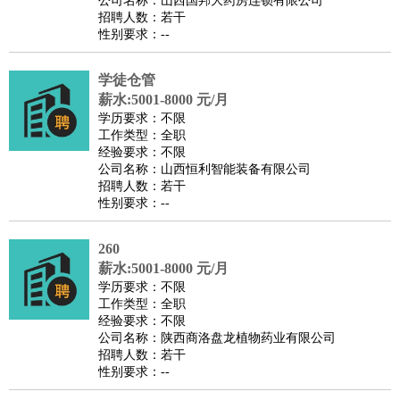
公司名称：山西国邦大药房连锁有限公司
家庭管家
招聘人数：若干
性别要求：--
物业管理
：
物业维修
物业管理
物业招商
物业经理
淘宝/网店
：
淘宝客服
淘宝美工
淘宝店长
淘宝推广
淘宝装修
淘宝策
学徒仓管
划
淘宝模特
薪水:5001-8000 元/月
财务/会计
：
会计
学历要求：不限
财务
出纳
审计
税务
财务分析
成本管理
工作类型：全职
教育/培训
：
教师
家教
幼教
教学管理
学术研究
培训策划
课程顾问
经验要求：不限
公司名称：山西恒利智能装备有限公司
银行/证券
：
理财顾问
证券分析
银行柜员
拍卖师
操盘手
银行经理
信
招聘人数：若干
贷管理
性别要求：--
律师/法务
：
律师
律师助理
法务专员
专利顾问
合同管理
广告/咨询
：
文案
广告制作
咨询顾问
创意总监
广告策划
会展策划
婚
260
薪水:5001-8000 元/月
礼策划
媒介策划
咨询经理
客户主管
摄影师
学历要求：不限
美术/设计
：
服装设计
平面设计
美编
家具设计
美术老师
室内设计
包
工作类型：全职
经验要求：不限
装设计
动画设计
珠宝设计
店面设计
UI设计
公司名称：陕西商洛盘龙植物药业有限公司
编辑/出版
：
编辑
记者
出版
发行
专栏作家
排版设计
招聘人数：若干
性别要求：--
翻译/语言
：
英语翻译
日语翻译
俄语翻译
韩语翻译
法语翻译
德语翻
译
小语种