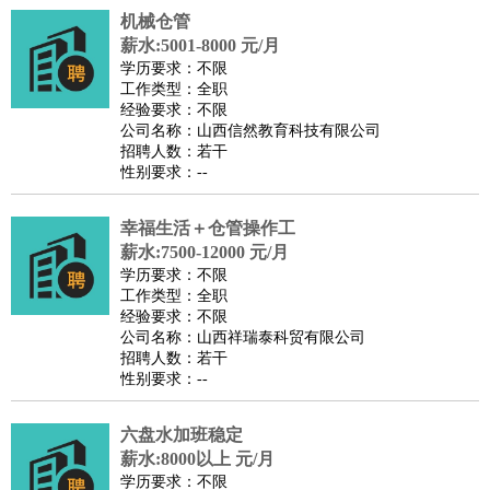
机械仓管
医疗/药剂
：
医生
护士
药剂师
理疗师
导医
营养师
心理医生
中医
薪水:5001-8000 元/月
运动/健身
：
健身教练
瑜伽教练
舞蹈老师
游泳教练
台球教练
高尔夫
学历要求：不限
工作类型：全职
助理
体育解说员
体育记者
足球教练
经验要求：不限
环境保护
：
污水处理
环保检测
环境管理
环境绿化
水质检测员
公司名称：山西信然教育科技有限公司
招聘人数：若干
政府公务
：
性别要求：--
房地产
：
房产销售
置业顾问
房产客服
房产策划
房产店员
房产中
介
房产内勤
房产评估师
幸福生活＋仓管操作工
建筑/装修
：
土木工程
薪水:7500-12000 元/月
工程监理
造价师
安全专员
项目管理
园林设计
学历要求：不限
测绘员
建筑工
装修工
工作类型：全职
人事/行政
：
文员
前台
秘书
人事专员
人事经理
行政助理
行政主管
经验要求：不限
公司名称：山西祥瑞泰科贸有限公司
招聘专员
招聘经理
猎头顾问
培训专员
招聘人数：若干
高级管理
：
总监
总裁助理
副总裁
总经理
合伙人
CEO
CTO
CFO
性别要求：--
CPO
六盘水加班稳定
农林牧渔
：
养殖人员
饲养业务
农艺师
畜牧师
饲料研发
薪水:8000以上 元/月
好玩职业
：
酒店试睡员
美食品尝师
旅游体验师
职业拥抱师
酒店试
学历要求：不限