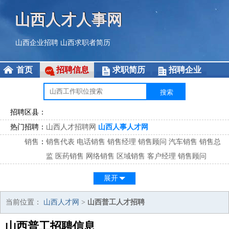
山西人才人事网
山西企业招聘
山西求职者简历
首页
招聘信息
求职简历
招聘企业
招聘区县：
热门招聘：
山西人才招聘网
山西人事人才网
销售
：
销售代表
电话销售
销售经理
销售顾问
汽车销售
销售总
监
医药销售
网络销售
区域销售
客户经理
销售顾问
市场
：
市场专员
市场经理
市场拓展
市场调研
市场策划
策划经
展开
理
客服
：
客服专员
电话客服
客服经理
售后服务
客户关系
客服总
当前位置：
山西人才网
>
山西普工人才招聘
监
山西普工招聘信息