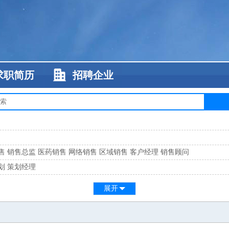
求职简历
招聘企业
售
销售总监
医药销售
网络销售
区域销售
客户经理
销售顾问
划
策划经理
系
客服总监
展开
工
缝纫工
维修工
水暖工
车工
叉车工
手机维修
电梯工
操作工
包装工
水
监
高级工程师