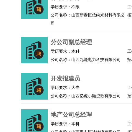
学历要求：不限
工
人事/行政
：
文员
前台
秘书
人事专员
人事经理
行政助理
公司名称：山西新泰恒信纳米材料有限公
招
高级管理
：
总监
总裁助理
副总裁
总经理
合伙人
CEO
CT
司
农林牧渔
：
养殖人员
饲养业务
农艺师
畜牧师
饲料研发
好玩职业
：
酒店试睡员
美食品尝师
旅游体验师
职业拥抱
分公司副总经理
学历要求：本科
工
公司名称：山西九能电力科技有限公司
招
开发报建员
学历要求：大专
工
公司名称：山西亿虎小额贷款有限公司
招
地产公司总经理
学历要求：本科
工