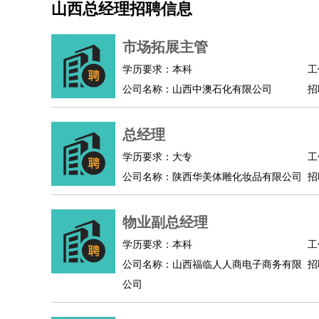
山西总经理招聘信息
机械/仪表
：
机械工程
仪器仪表
机电
版图设计
司机
：
商务司机
客车司机
货车司机
出租车司机
班车
市场拓展主管
物流/仓储
：
快递员
仓库管理
搬运工
物流专员
物流经理
调
学历要求：本科
工
贸易/采购
：
外贸专员
外贸经理
采购员
采购经理
商务专员
公司名称：山西中澳石化有限公司
招
保险/理赔
：
保险推销
保险顾问
核保理赔
保险经纪人
保险
餐饮类
：
厨师
服务员
传菜员
面点师
洗碗工
后厨
杂工
总经理
酒店/旅游
：
酒店前台
酒店服务员
行李员
大堂经理
酒店管
学历要求：大专
工
超市/销售
：
促销导购
营业员
收银员
理货员
食品加工
品类
公司名称：陕西华美体雕化妆品有限公司
招
美容/美发
：
发型师
美容师
化妆师
美甲师
美发助理
洗头工
保健/按摩
：
按摩师
针灸推拿
足疗师
搓澡工
盲人按摩
物业副总经理
娱乐/影视
：
礼仪
调酒师
摄影师
主持人
配音员
后期制作
技术开发
：
程序员
网页设计
技术专员
软件工程师
测试工
学历要求：本科
工
产品管理
：
产品经理
公司名称：山西福临人人商电子商务有限
产品运营
产品助理
项目经理
高级产
招
公司
电子/电气
：
无线电
电路工程
自动化
电子维修
产品工艺
家政/安保
：
保洁
保姆
保安
月嫂
钟点工
洗衣工
护工
育婴