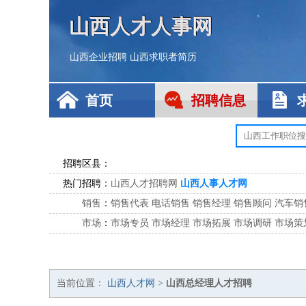
山西人才人事网
山西企业招聘
山西求职者简历
首页
招聘信息
招聘区县：
热门招聘：
山西人才招聘网
山西人事人才网
销售
：
销售代表
电话销售
销售经理
销售顾问
汽车销
市场
：
市场专员
市场经理
市场拓展
市场调研
市场策
客服
：
客服专员
电话客服
客服经理
售后服务
客户关
公关
：
公关员
公关经理
媒介专员
媒介经理
会展专员
技工/工人
：
普工
电工
木工
钳工
焊工
钣金工
锅炉工
油漆
当前位置：
山西人才网
>
山西总经理人才招聘
生产/研发
：
质量管理
生产组长
车间主任
工艺设计
生产总