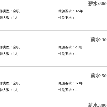
薪水:800
修
淘宝策划
淘宝模特
作类型：全职
经验要求：3-5年
聘人数：1人
性别要求：--
课程顾问
行经理
信贷管理
薪水:30
展策划
婚礼策划
媒介策划
咨询经理
客户主管
摄影师
作类型：全职
经验要求：不限
内设计
包装设计
动画设计
珠宝设计
店面设计
UI设计
聘人数：1人
性别要求：--
译
德语翻译
小语种
生
中医
薪水:50
练
高尔夫助理
体育解说员
体育记者
足球教练
作类型：全职
经验要求：1-3年
测员
聘人数：1人
性别要求：--
员
房产中介
房产内勤
房产评估师
薪水:800
园林设计
测绘员
建筑工
装修工