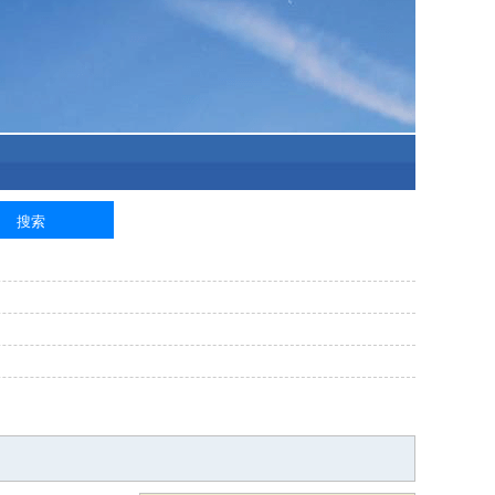
泥工
钢筋工
纺织工
管道工
样衣工
装卸工