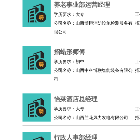
物业管理
：
物业维修
物业管理
物业招商
物业经理
养老事业部运营经理
淘宝/网店
：
淘宝客服
淘宝美工
淘宝店长
淘宝推广
淘宝装
学历要求：大专
工
财务/会计
：
会计
财务
出纳
审计
税务
财务分析
成本管理
公司名称：山西博恒消防设施检测服务有
招
教育/培训
：
教师
家教
幼教
教学管理
学术研究
培训策划
限公司
银行/证券
：
理财顾问
证券分析
银行柜员
拍卖师
操盘手
银
律师/法务
：
律师
律师助理
法务专员
专利顾问
合同管理
招蜡形师傅
广告/咨询
：
文案
广告制作
咨询顾问
创意总监
广告策划
会
学历要求：初中
工
美术/设计
：
服装设计
平面设计
美编
家具设计
美术老师
室
公司名称：山西中科博联智能装备有限公
招
编辑/出版
：
编辑
记者
出版
发行
专栏作家
排版设计
司
翻译/语言
：
英语翻译
日语翻译
俄语翻译
韩语翻译
法语翻
医疗/药剂
：
医生
护士
药剂师
理疗师
导医
营养师
心理医
怡莱酒店总经理
运动/健身
：
健身教练
瑜伽教练
舞蹈老师
游泳教练
台球教
学历要求：大专
工
环境保护
：
污水处理
环保检测
环境管理
环境绿化
水质检
公司名称：山西兰花风力发电有限公司
招
政府公务
：
房地产
：
房产销售
置业顾问
房产客服
房产策划
房产店
行政人事部经理
建筑/装修
：
土木工程
工程监理
造价师
安全专员
项目管理