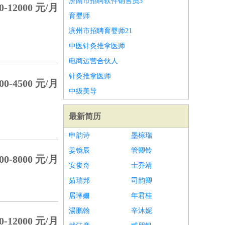
济南市招聘软件销售员3
0-12000 元/月
育婴师
滨州市招聘育婴师21
中医针灸推拿医师
电商运营合伙人
针灸推拿医师
00-4500 元/月
中级美导
最新简历
申韵诗
墨棕瑞
姜镜辰
管卿铃
00-8000 元/月
安俊奇
士乔靖
茹瑞邦
司韵卿
居琳姗
年君桂
湯鹏翰
辛沐妮
0-12000 元/月