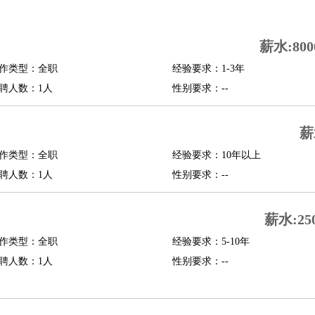
司机
驾校教练
带车司机
地铁司机
高铁司机
小车司机
快车司机
专车司机
薪水:800
度员
作类型：全职
经验要求：1-3年
报关员
买手
聘人数：1人
性别要求：--
精算师
契约管理
保险内勤
学徒
咖啡师
茶艺师
迎宾
薪
理
酒店管家
导游
旅游顾问
签证专员
订票员
试睡师
作类型：全职
经验要求：10年以上
管理
店长
聘人数：1人
性别要求：--
美体师
美容顾问
美容助理
美容店长
宠物美容
薪水:25
场务
群众演员
音效师
灯光师
编剧
主播
程师
运维工程师
技术支持
硬件工程师
系统工程师
通信工程师
数据工程
作类型：全职
经验要求：5-10年
品经理
聘人数：1人
产品实习生
SEO
性别要求：--
师
送水工
家庭管家