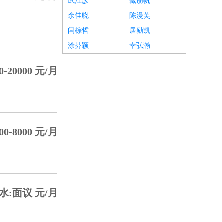
武江彦
臧朋帆
余佳晓
陈漫芙
闫棕哲
居励凯
涂芬颖
幸弘瀚
0-20000 元/月
00-8000 元/月
水:面议 元/月