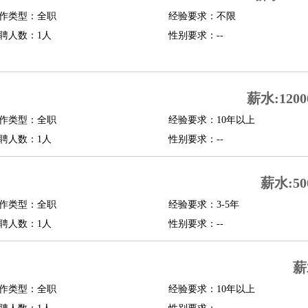
作类型：全职
经验要求：不限
行政主管
招聘专员
招聘经理
猎头顾问
培训专员
聘人数：1人
性别要求：--
O
CFO
CPO
师
酒店试睡员
狗粮试吃员
手模
陪跑族
网购砍价师
色彩搭配师
品酒师
薪水:1200
作类型：全职
经验要求：10年以上
聘人数：1人
性别要求：--
薪水:50
作类型：全职
经验要求：3-5年
聘人数：1人
性别要求：--
薪
作类型：全职
经验要求：10年以上