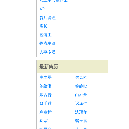
加工中心操作工
AP
贷后管理
店长
包装工
物流主管
人事专员
最新简历
曲丰磊
朱风欧
鲍纹琳
鲍静映
戴古普
白乔舟
母千祺
迟泽仁
卢泰桦
沈冠年
郝紫兰
骆玉宸