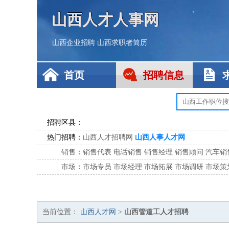
山西人才人事网
山西企业招聘
山西求职者简历
首页
招聘信息
招聘区县：
热门招聘：
山西人才招聘网
山西人事人才网
销售
：
销售代表
电话销售
销售经理
销售顾问
汽车销
市场
：
市场专员
市场经理
市场拓展
市场调研
市场策
客服
：
客服专员
电话客服
客服经理
售后服务
客户关
公关
：
公关员
公关经理
媒介专员
媒介经理
会展专员
技工/工人
：
普工
电工
木工
钳工
焊工
钣金工
锅炉工
油漆
当前位置：
山西人才网
>
山西管道工人才招聘
生产/研发
：
质量管理
生产组长
车间主任
工艺设计
生产总