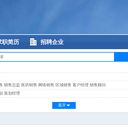
求职简历
招聘企业
售
销售总监
医药销售
网络销售
区域销售
客户经理
销售顾问
划
策划经理
系
客服总监
展开
工
缝纫工
维修工
水暖工
车工
叉车工
手机维修
电梯工
操作工
包装工
水
监
高级工程师