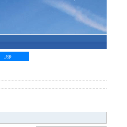
泥工
钢筋工
纺织工
管道工
样衣工
装卸工