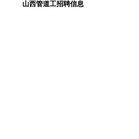
山西管道工招聘信息
机械/仪表
：
机械工程
仪器仪表
机电
版图设计
司机
：
商务司机
客车司机
货车司机
出租车司机
班车
物流/仓储
：
快递员
仓库管理
搬运工
物流专员
物流经理
调
贸易/采购
：
外贸专员
外贸经理
采购员
采购经理
商务专员
保险/理赔
：
保险推销
保险顾问
核保理赔
保险经纪人
保险
餐饮类
：
厨师
服务员
传菜员
面点师
洗碗工
后厨
杂工
酒店/旅游
：
酒店前台
酒店服务员
行李员
大堂经理
酒店管
超市/销售
：
促销导购
营业员
收银员
理货员
食品加工
品类
美容/美发
：
发型师
美容师
化妆师
美甲师
美发助理
洗头工
保健/按摩
：
按摩师
针灸推拿
足疗师
搓澡工
盲人按摩
娱乐/影视
：
礼仪
调酒师
摄影师
主持人
配音员
后期制作
技术开发
：
程序员
网页设计
技术专员
软件工程师
测试工
产品管理
：
产品经理
产品运营
产品助理
项目经理
高级产
电子/电气
：
无线电
电路工程
自动化
电子维修
产品工艺
家政/安保
：
保洁
保姆
保安
月嫂
钟点工
洗衣工
护工
育婴