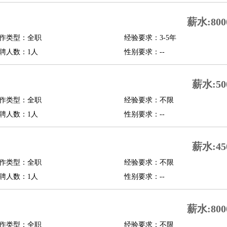
修
淘宝策划
淘宝模特
薪水:800
作类型：全职
经验要求：3-5年
课程顾问
聘人数：1人
性别要求：--
行经理
信贷管理
薪水:50
展策划
婚礼策划
媒介策划
咨询经理
客户主管
摄影师
作类型：全职
经验要求：不限
内设计
包装设计
动画设计
珠宝设计
店面设计
UI设计
聘人数：1人
性别要求：--
译
德语翻译
小语种
薪水:45
生
中医
作类型：全职
经验要求：不限
练
高尔夫助理
体育解说员
体育记者
足球教练
聘人数：1人
性别要求：--
测员
薪水:800
员
房产中介
房产内勤
房产评估师
作类型：全职
经验要求：不限
园林设计
测绘员
建筑工
装修工