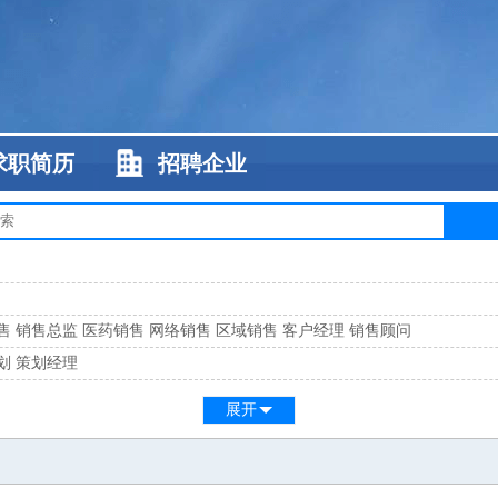
求职简历
招聘企业
售
销售总监
医药销售
网络销售
区域销售
客户经理
销售顾问
划
策划经理
系
客服总监
展开
工
缝纫工
维修工
水暖工
车工
叉车工
手机维修
电梯工
操作工
包装工
水
监
高级工程师