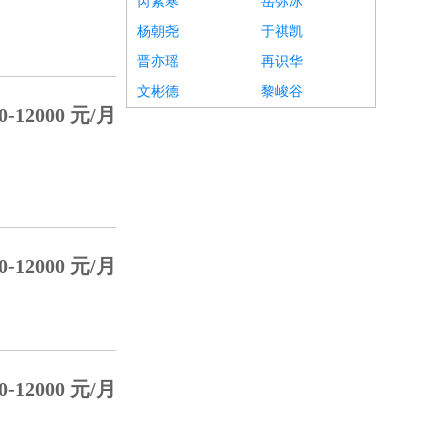
芮紫寒
岳弥冰
杨朝尧
于祺凯
晋亦瑶
再识华
文彬德
黎峻谷
0-12000 元/月
0-12000 元/月
0-12000 元/月