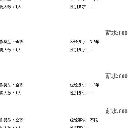
聘人数：1人
性别要求：--
行政主管
招聘专员
招聘经理
猎头顾问
培训专员
O
CFO
CPO
薪水:800
师
酒店试睡员
狗粮试吃员
手模
陪跑族
网购砍价师
色彩搭配师
品酒师
作类型：全职
经验要求：3-5年
聘人数：1人
性别要求：--
薪水:800
作类型：全职
经验要求：1-3年
聘人数：1人
性别要求：--
薪水:800
作类型：全职
经验要求：不限