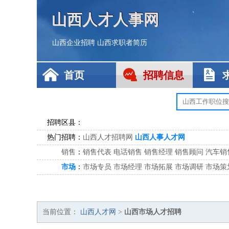
山西人才人事网
山西企业招聘
山西求职者简历
首页
招聘信息
招聘区县：
热门招聘：
山西人才招聘网
山西人事人才网
销售
：
销售代表
电话销售
销售经理
销售顾问
汽车销
市场
：
市场专员
市场经理
市场拓展
市场调研
市场策
客服
：
客服专员
电话客服
客服经理
售后服务
客户关
公关
：
公关员
公关经理
媒介专员
媒介经理
会展专员
技工/工人
：
普工
电工
木工
钳工
焊工
钣金工
锅炉工
油漆
当前位置：
山西人才网
>
山西市场人才招聘
生产/研发
：
质量管理
生产组长
车间主任
工艺设计
生产总