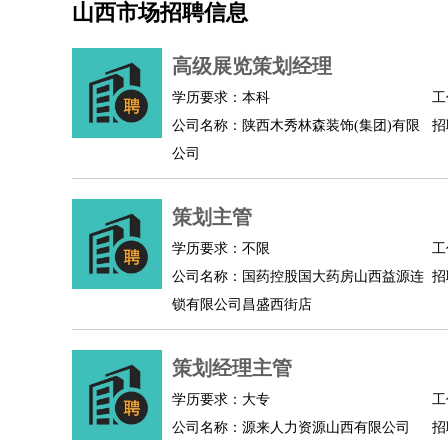
山西市场招聘信息
机械/仪表
：
机械工程
仪器仪表
机电
版图设计
司机
：
商务司机
客车司机
货车司机
出租车司机
班车
高级展览策划经理
物流/仓储
：
快递员
仓库管理
搬运工
物流专员
物流经理
调
学历要求：本科
工
贸易/采购
：
外贸专员
外贸经理
采购员
采购经理
商务专员
公司名称：陕西木秀林森装饰(集团)有限
招
保险/理赔
：
保险推销
保险顾问
核保理赔
保险经纪人
保险
公司
餐饮类
：
厨师
服务员
传菜员
面点师
洗碗工
后厨
杂工
酒店/旅游
：
酒店前台
酒店服务员
行李员
大堂经理
酒店管
策划主管
超市/销售
：
促销导购
营业员
收银员
理货员
食品加工
品类
学历要求：不限
工
美容/美发
：
发型师
美容师
化妆师
美甲师
美发助理
洗头工
公司名称：国药控股国大药房山西益源连
招
保健/按摩
：
按摩师
针灸推拿
足疗师
搓澡工
盲人按摩
锁有限公司昌盛西街店
娱乐/影视
：
礼仪
调酒师
摄影师
主持人
配音员
后期制作
技术开发
：
程序员
网页设计
技术专员
软件工程师
测试工
策划经理主管
产品管理
：
产品经理
产品运营
产品助理
项目经理
高级产
学历要求：大专
工
电子/电气
：
无线电
电路工程
自动化
电子维修
产品工艺
公司名称：源来人力资源山西有限公司
招
家政/安保
：
保洁
保姆
保安
月嫂
钟点工
洗衣工
护工
育婴