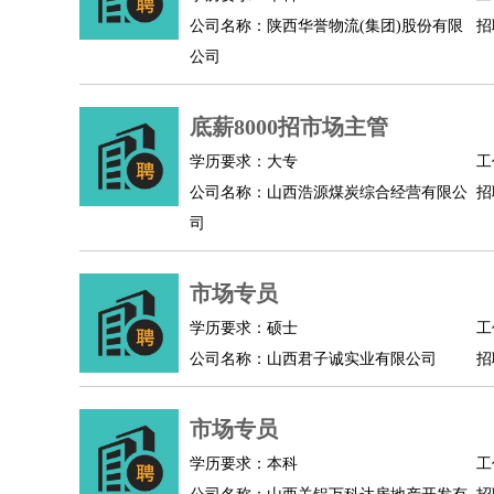
公司名称：陕西华誉物流(集团)股份有限
招
人事/行政
：
文员
前台
秘书
人事专员
人事经理
行政助理
公司
高级管理
：
总监
总裁助理
副总裁
总经理
合伙人
CEO
CT
农林牧渔
：
养殖人员
饲养业务
农艺师
畜牧师
饲料研发
底薪8000招市场主管
好玩职业
：
酒店试睡员
美食品尝师
旅游体验师
职业拥抱
学历要求：大专
工
公司名称：山西浩源煤炭综合经营有限公
招
司
市场专员
学历要求：硕士
工
公司名称：山西君子诚实业有限公司
招
市场专员
学历要求：本科
工