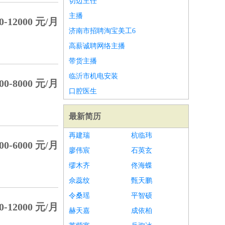
切边主任
主播
0-12000 元/月
济南市招聘淘宝美工6
高薪诚聘网络主播
带货主播
临沂市机电安装
00-8000 元/月
口腔医生
最新简历
再建瑞
杭临玮
00-6000 元/月
廖伟宸
石英玄
缪木齐
佟海蝶
佘蕊纹
甄天鹏
令桑瑶
平智硕
0-12000 元/月
赫天嘉
成依柏