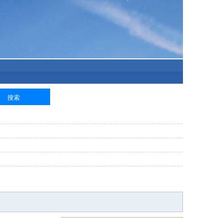
泥工
钢筋工
纺织工
管道工
样衣工
装卸工