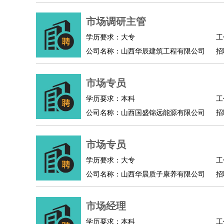
物业管理
：
物业维修
物业管理
物业招商
物业经理
淘宝/网店
：
淘宝客服
市场调研主管
淘宝美工
淘宝店长
淘宝推广
淘宝装
财务/会计
：
会计
财务
出纳
审计
税务
财务分析
成本管理
学历要求：大专
工
教育/培训
：
教师
家教
幼教
教学管理
学术研究
培训策划
公司名称：山西华辰建筑工程有限公司
招
银行/证券
：
理财顾问
证券分析
银行柜员
拍卖师
操盘手
银
律师/法务
：
律师
律师助理
法务专员
专利顾问
合同管理
市场专员
广告/咨询
：
文案
广告制作
咨询顾问
创意总监
广告策划
会
学历要求：本科
工
美术/设计
：
服装设计
平面设计
美编
家具设计
美术老师
室
公司名称：山西国盛锦远能源有限公司
招
编辑/出版
：
编辑
记者
出版
发行
专栏作家
排版设计
翻译/语言
：
英语翻译
日语翻译
俄语翻译
韩语翻译
法语翻
市场专员
医疗/药剂
：
医生
护士
药剂师
理疗师
导医
营养师
心理医
学历要求：大专
工
运动/健身
：
健身教练
瑜伽教练
舞蹈老师
游泳教练
台球教
公司名称：山西华晨质子康养有限公司
招
环境保护
：
污水处理
环保检测
环境管理
环境绿化
水质检
政府公务
：
市场经理
房地产
：
房产销售
置业顾问
房产客服
房产策划
房产店
学历要求：本科
工
建筑/装修
：
土木工程
工程监理
造价师
安全专员
项目管理