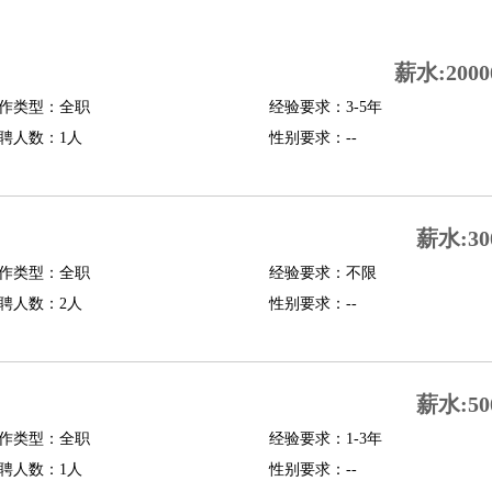
司机
驾校教练
带车司机
地铁司机
高铁司机
小车司机
快车司机
专车司机
薪水:2000
度员
作类型：全职
经验要求：3-5年
报关员
买手
聘人数：1人
性别要求：--
精算师
契约管理
保险内勤
学徒
咖啡师
茶艺师
迎宾
理
酒店管家
导游
旅游顾问
签证专员
订票员
试睡师
薪水:30
管理
店长
作类型：全职
经验要求：不限
美体师
美容顾问
美容助理
美容店长
宠物美容
聘人数：2人
性别要求：--
场务
群众演员
音效师
灯光师
编剧
主播
程师
运维工程师
技术支持
硬件工程师
系统工程师
通信工程师
数据工程
薪水:50
品经理
产品实习生
SEO
作类型：全职
经验要求：1-3年
聘人数：1人
性别要求：--
师
送水工
家庭管家