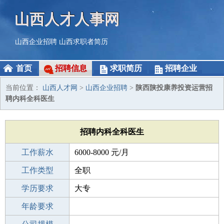
山西人才人事网
山西企业招聘
山西求职者简历
首页
招聘信息
求职简历
招聘企业
当前位置：
山西人才网
>
山西企业招聘
>
陕西陕投康养投资运营招
聘内科全科医生
招聘内科全科医生
工作薪水
6000-8000 元/月
招聘人数
工作类型
1人
全职
性别要求
学历要求
-
大专
工作经验
年龄要求
不限