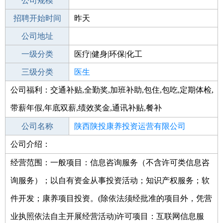
工作地点
公司规模
招聘开始时间
公司电话
昨天
招聘结束时间
公司地址
2021-09-25
一级分类
医疗|健身|环保|化工
二级分类
三级分类
医疗/护理
医生
公司福利：交通补贴,全勤奖,加班补助,包住,包吃,定期体检,
其他行业
制药/生物工程/医护
带薪年假,年底双薪,绩效奖金,通讯补贴,餐补
公司名称
陕西陕投康养投资运营有限公司
公司介绍：
公司类型
有限责任公司(非自然人投资或控股的法
人独资)
经营范围：一般项目：信息咨询服务（不含许可类信息咨
询服务）；以自有资金从事投资活动；知识产权服务；软
件开发；康养项目投资。(除依法须经批准的项目外，凭营
业执照依法自主开展经营活动)许可项目：互联网信息服